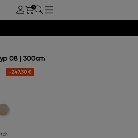
Typ 08 | 300cm
-247,30 €
oucle
itch