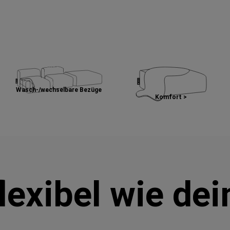
Wasch-/wechselbare Bezüge
Komfort >
lexibel wie de