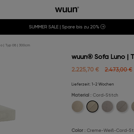
SUMMER SALE | Spare bis zu 20%
 | Typ 08 | 300cm
wuun® Sofa Luno | 
2.225,70 €
2.473,00 €
Lieferzeit: 1-2 Wochen
Material
: Cord-Stitch
Cord-
Cord
Velvet
Velvet-
B
Stitch
Stitch
Color
: Creme-Weiß-Cord-St