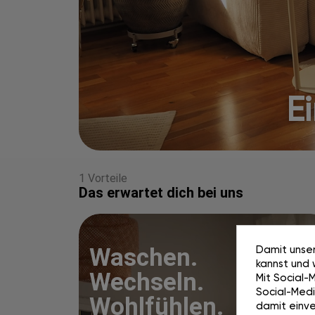
Ei
1 Vorteile
Das erwartet dich bei uns
Damit unser
Waschen.
kannst und 
Wechseln.
Mit Social-
Social-Media
Wohlfühlen.
damit einve