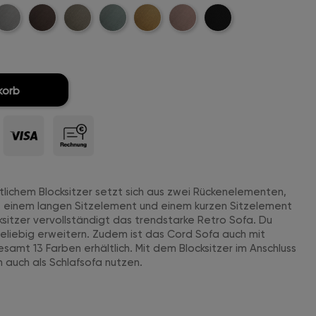
t-
ellgrau-
Dunkelbraun-
Khaki-
Mintgreen-
Mustard-
Rosa-
Schwarz-
ord-
Cord-
Cord-
Cord-
Cord-
Cord-
Cord-
titch
Stitch
Stitch
Stitch
Stitch
Stitch
Stitch
korb
tlichem Blocksitzer setzt sich aus zwei Rückenelementen,
e einem langen Sitzelement und einem kurzen Sitzelement
ksitzer vervollständigt das trendstarke Retro Sofa. Du
eliebig erweitern. Zudem ist das Cord Sofa auch mit
samt 13 Farben erhältlich. Mit dem Blocksitzer im Anschluss
h auch als Schlafsofa nutzen.