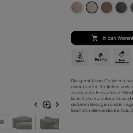
Creme-
Beige-
Sand-
Anthrazi
H
Weiß-
Cord-
Cord-
Cord-
C
Cord-
Stitch
Stitch
Stitch
S
Stitch

In den Waren
Die gemütliche Couch mit sei
einer breiten Armlehne sowi
zusammen. Ein variabler Bloc
kannst die modulare Couch b
navigate_before
loupe
navigate_next
anderen Bezügen und in insge
lässt sich die modulare Couc