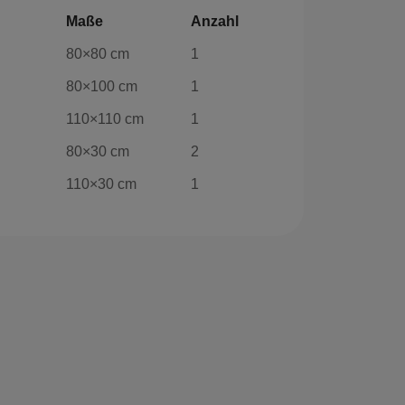
Maße
Anzahl
80×80 cm
1
80×100 cm
1
110×110 cm
1
80×30 cm
2
110×30 cm
1