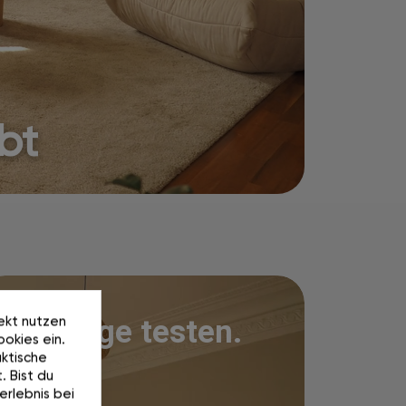
ebt
rekt nutzen
100 Tage testen.
okies ein.
ktische
. Bist du
erlebnis bei