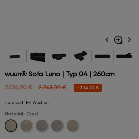
navigate_before
loupe
navigate_next
wuun® Sofa Luno | Typ 04 | 260cm
2.016,90 €
2.241,00 €
-224,10 €
Lieferzeit: 1-2 Wochen
Material
: Cord
Cord
Cord-
Velvet
Velvet-
Boucle
Stitch
Stitch