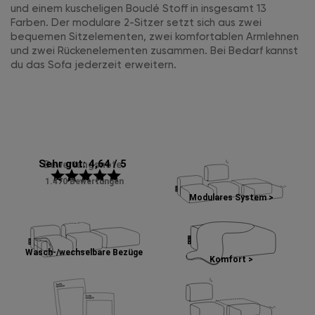
und einem kuscheligen Bouclé Stoff in insgesamt 13
Farben. Der modulare 2-Sitzer setzt sich aus zwei
bequemen Sitzelementen, zwei komfortablen Armlehnen
und zwei Rückenelementen zusammen. Bei Bedarf kannst
du das Sofa jederzeit erweitern.
Sehr gut: 4,64 / 5
Bewertungsnote:
star
star
star
star
star
1.470 Bewertungen
Modulares System >
Wasch-/wechselbare Bezüge
Komfort >