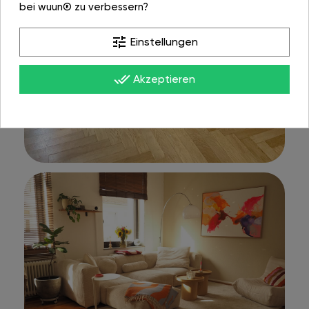
bei wuun® zu verbessern?
tune
Einstellungen
done_all
Akzeptieren