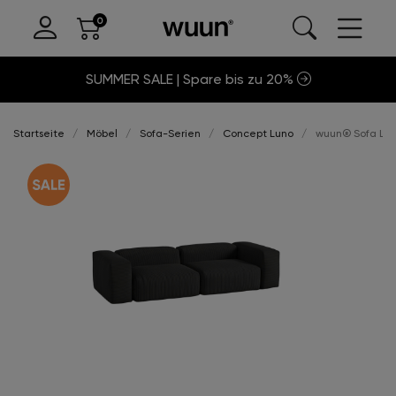
SUMMER SALE | Spare bis zu 20%
Startseite
Möbel
Sofa-Serien
Concept Luno
wuun® Sofa Luno