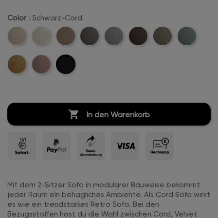
Color
: Schwarz-Cord
Beige-
Creme-
Sand-
Anthrazit-
Hellgrau-
Dunkelbraun-
Khaki-
Mintgreen-
Cord
Weiß-
Cord
Cord
Cord
Cord
Cord
Cord
Schwarz-
Mustard-
Rosa-
Cord
Cord
Cord
Cord

In den Warenkorb
Mit dem 2-Sitzer Sofa in modularer Bauweise bekommt
jeder Raum ein behagliches Ambiente. Als Cord Sofa wirkt
es wie ein trendstarkes Retro Sofa. Bei den
Bezugsstoffen hast du die Wahl zwischen Cord, Velvet