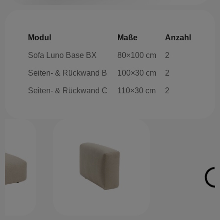
Modul
Maße
Anzahl
Sofa Luno Base BX
80×100 cm
2
Seiten- & Rückwand B
100×30 cm
2
Seiten- & Rückwand C
110×30 cm
2