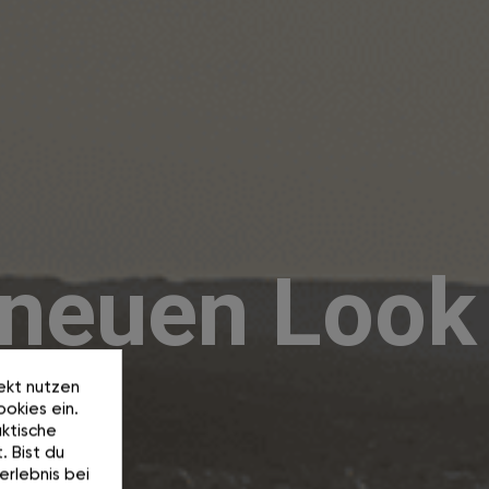
 neuen Look
rekt nutzen
okies ein.
ktische
. Bist du
erlebnis bei