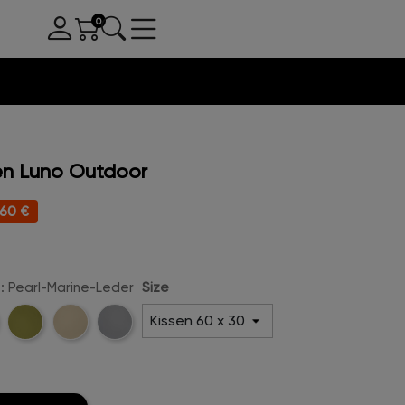
en Luno Outdoor
60 €
: Pearl-Marine-Leder
Size
Lima-
Creme-
Cement-
e-
Marine-
Marine-
Marine-
Leder
Leder
Leder