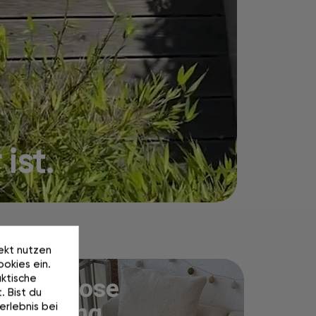
ist.
rekt nutzen
okies ein.
ktische
Kostenlose
. Bist du
Lieferung.
erlebnis bei