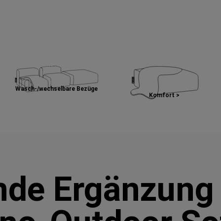
Wasch-/wechselbare Bezüge
Komfort >
nde Ergänzung