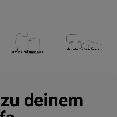
Modular mitwachsend >
Gratis Stoffmuster >
 zu deinem