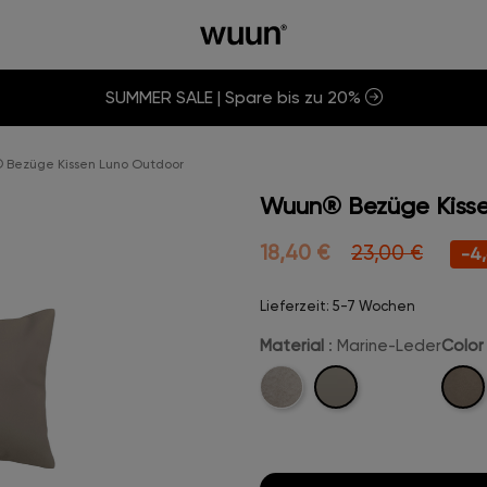
SUMMER SALE | Spare bis zu 20%
Bezüge Kissen Luno Outdoor
Wuun® Bezüge Kiss
18,40 €
23,00 €
-4,
Lieferzeit: 5-7 Wochen
Material
: Marine-Leder
Color
Marine-
Pearl-
Leinen
Leder
Marin
Leder