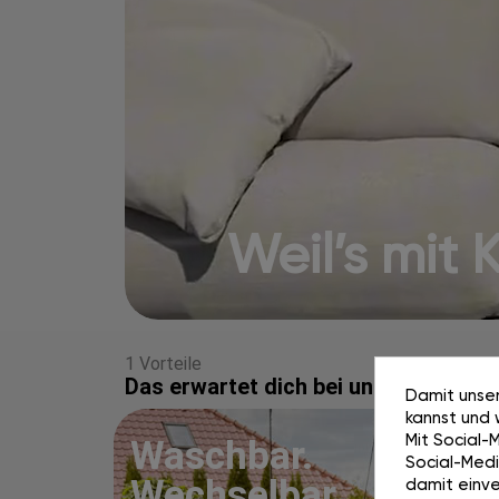
Weil’s mit Ki
1 Vorteile
Das erwartet dich bei uns
Damit unser
kannst und 
Mit Social-
Waschbar.
Social-Media
Wechselbar.
damit einve