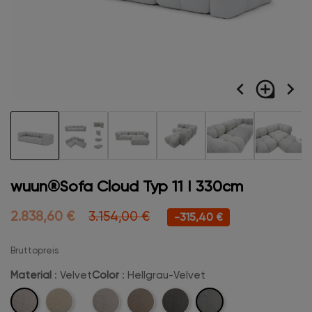
navigate_before
loupe
navigate_next
wuun®Sofa Cloud Typ 11 I 330cm
2.838,60 €
3.154,00 €
-315,40 €
Bruttopreis
Material
: Velvet
Color
: Hellgrau-Velvet
Velvet
Hellgrau-
Boucle
Beige-
Camel-
Anthrazit-