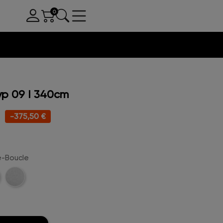
p 09 I 340cm
-375,50 €
e-Boucle
rau-
Schneeweiß-
e
Boucle