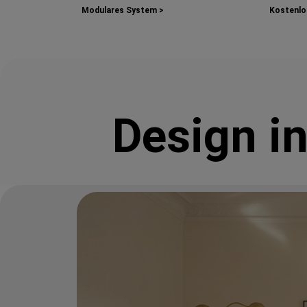
Modulares System >
Kostenlos
Design i