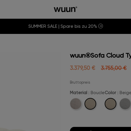
SUMMER SALE | Spare bis zu 20%
wuun®Sofa Cloud Ty
3.379,50 €
3.755,00 €
Bruttopreis
Material
: Boucle
Color
: Beig
Boucle
Beige-
Velvet
Hellg
Boucle
Boucl