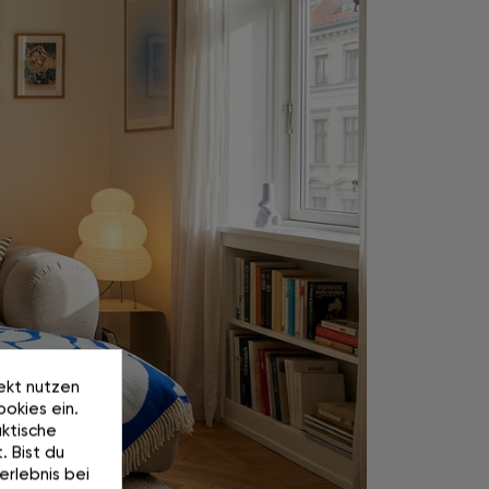
rekt nutzen
okies ein.
ktische
. Bist du
erlebnis bei