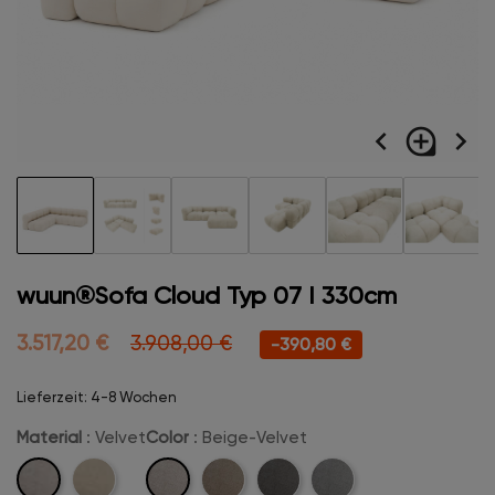
navigate_before
loupe
navigate_next
wuun®Sofa Cloud Typ 07 I 330cm
3.517,20 €
3.908,00 €
-390,80 €
Lieferzeit: 4-8 Wochen
Material
: Velvet
Color
: Beige-Velvet
Velvet
Beige-
Boucle
Camel-
Anthrazit-
Hellgrau-