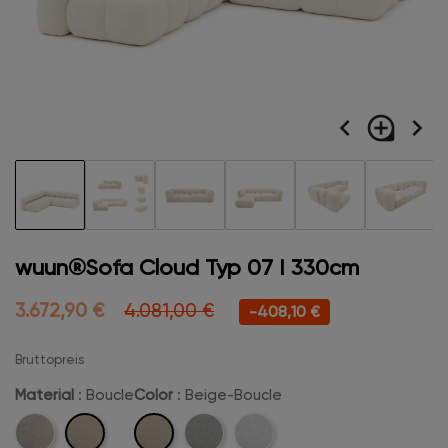
navigate_before
loupe
navigate_next
wuun®Sofa Cloud Typ 07 I 330cm
3.672,90 €
4.081,00 €
-408,10 €
Bruttopreis
Material
: Boucle
Color
: Beige-Boucle
Boucle
Beige-
Velvet
Hellgrau-
Schneeweiß-