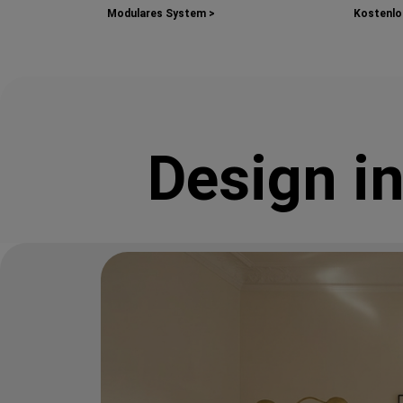
Modulares System >
Kostenlos
Design i