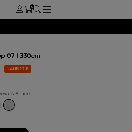
p 07 I 330cm
-408,10 €
neeweiß-Boucle
Schneeweiß-
rau-
Boucle
e