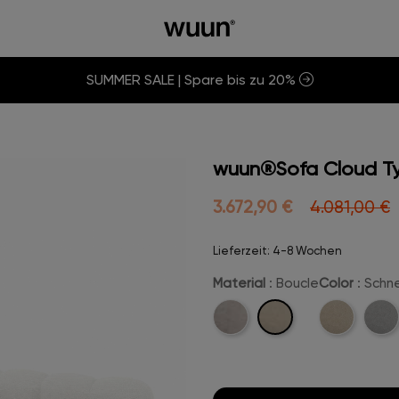
SUMMER SALE | Spare bis zu 20%
wuun®Sofa Cloud Ty
3.672,90 €
4.081,00 €
Lieferzeit: 4-8 Wochen
Material
: Boucle
Color
: Sch
Boucle
Velvet
Beige-
Hellg
Boucle
Boucl