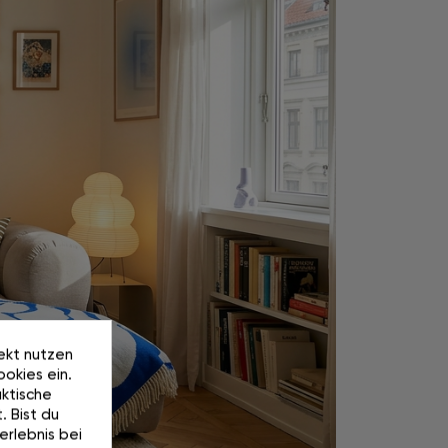
rekt nutzen
okies ein.
ktische
. Bist du
erlebnis bei