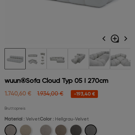
navigate_before
loupe
navigate_next
wuun®Sofa Cloud Typ 05 I 270cm
1.740,60 €
1.934,00 €
-193,40 €
Bruttopreis
Material
: Velvet
Color
: Hellgrau-Velvet
Velvet
Hellgrau-
Boucle
Beige-
Camel-
Anthrazit-