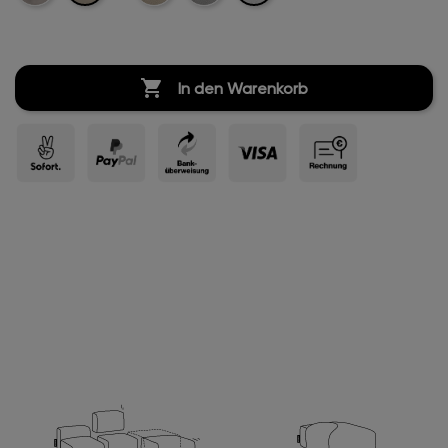
Boucle
Boucle
Boucle

In den Warenkorb