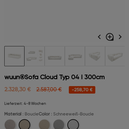
navigate_before
loupe
navigate_next
wuun®Sofa Cloud Typ 04 I 300cm
2.328,30 €
2.587,00 €
-258,70 €
Lieferzeit: 4-8 Wochen
Material
: Boucle
Color
: Schneeweiß-Boucle
Boucle
Schneeweiß-
Velvet
Beige-
Hellgrau-