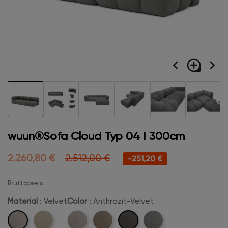
navigate_before
loupe
navigate_next
wuun®Sofa Cloud Typ 04 I 300cm
2.260,80 €
2.512,00 €
-251,20 €
Bruttopreis
Material
: Velvet
Color
: Anthrazit-Velvet
Velvet
Anthrazit-
Boucle
Beige-
Camel-
Hellgrau-