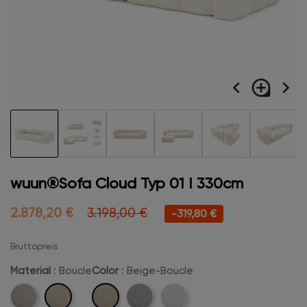
navigate_before
loupe
navigate_next
wuun®Sofa Cloud Typ 01 I 330cm
2.878,20 €
3.198,00 €
-319,80 €
Bruttopreis
Material
: Boucle
Color
: Beige-Boucle
Boucle
Beige-
Velvet
Hellgrau-
Schneeweiß-