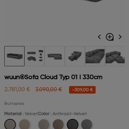
navigate_before
loupe
navigate_next
wuun®Sofa Cloud Typ 01 I 330cm
2.781,00 €
3.090,00 €
-309,00 €
Bruttopreis
Material
: Velvet
Color
: Anthrazit-Velvet
Velvet
Anthrazit-
Boucle
Beige-
Camel-
Hellgrau-