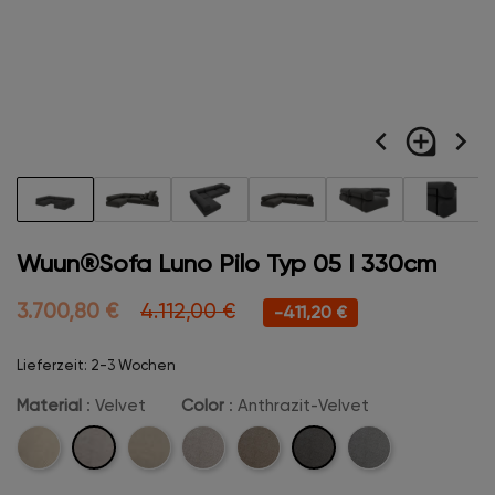
navigate_before
loupe
navigate_next
Wuun®Sofa Luno Pilo Typ 05 I 330cm
3.700,80 €
4.112,00 €
-411,20 €
Lieferzeit: 2-3 Wochen
Material
: Velvet
Color
: Anthrazit-Velvet
Velvet
Anthrazit-
Cord
Boucle
Beige-
Camel-
Hellgrau-
Velvet
Velvet
Velvet
Velvet