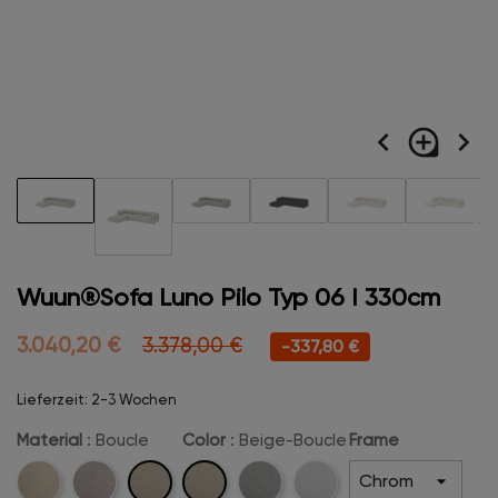
navigate_before
loupe
navigate_next
Wuun®Sofa Luno Pilo Typ 06 I 330cm
3.040,20 €
3.378,00 €
-337,80 €
Lieferzeit: 2-3 Wochen
Material
: Boucle
Color
: Beige-Boucle
Frame
Boucle
Beige-
Cord
Velvet
Hellgrau-
Schneeweiß-