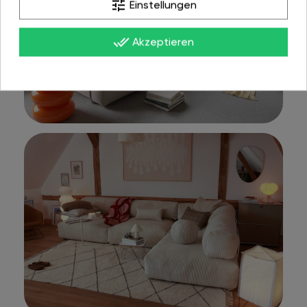
tune
Einstellungen
done_all
Akzeptieren