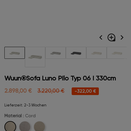
navigate_before
loupe
navigate_next
Wuun®Sofa Luno Pilo Typ 06 I 330cm
2.898,00 €
3.220,00 €
-322,00 €
Lieferzeit: 2-3 Wochen
Material
: Cord
Cord
Velvet
Boucle