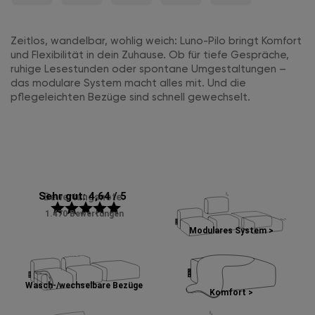
Zeitlos, wandelbar, wohlig weich: Luno-Pilo bringt Komfort
und Flexibilität in dein Zuhause. Ob für tiefe Gespräche,
ruhige Lesestunden oder spontane Umgestaltungen –
das modulare System macht alles mit. Und die
pflegeleichten Bezüge sind schnell gewechselt.
Sehr gut: 4,64 / 5
Bewertungsnote:
star
star
star
star
star
1.470 Bewertungen
Modulares System >
Wasch-/wechselbare Bezüge
Komfort >