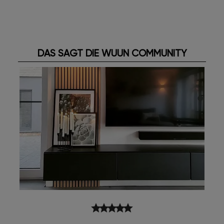
DAS SAGT DIE WUUN COMMUNITY
star
star
star
star
star