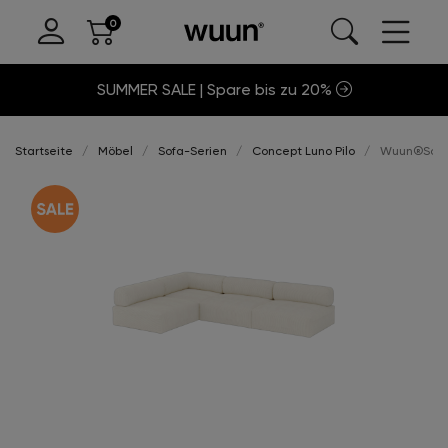
SUMMER SALE | Spare bis zu 20%
Startseite
Möbel
Sofa-Serien
Concept Luno Pilo
Wuun®Sofa L