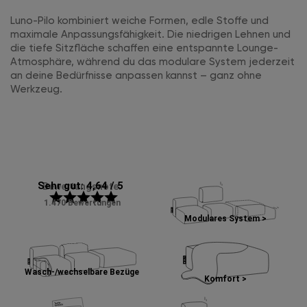
Luno-Pilo kombiniert weiche Formen, edle Stoffe und
maximale Anpassungsfähigkeit. Die niedrigen Lehnen und
die tiefe Sitzfläche schaffen eine entspannte Lounge-
Atmosphäre, während du das modulare System jederzeit
an deine Bedürfnisse anpassen kannst – ganz ohne
Werkzeug.
Sehr gut: 4,64 / 5
Bewertungsnote:
star
star
star
star
star
1.470 Bewertungen
Modulares System >
Wasch-/wechselbare Bezüge
Komfort >