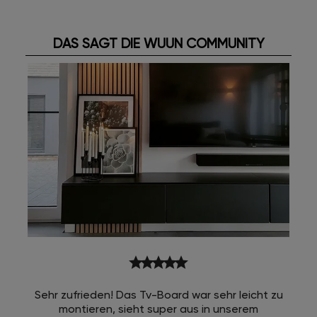
DAS SAGT DIE WUUN COMMUNITY
star
star
star
star
star
Sehr zufrieden! Das Tv-Board war sehr leicht zu
montieren, sieht super aus in unserem