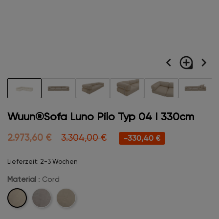
navigate_before
loupe
navigate_next
Wuun®Sofa Luno Pilo Typ 04 I 330cm
2.973,60 €
3.304,00 €
-330,40 €
Lieferzeit: 2-3 Wochen
Material
: Cord
Cord
Velvet
Boucle