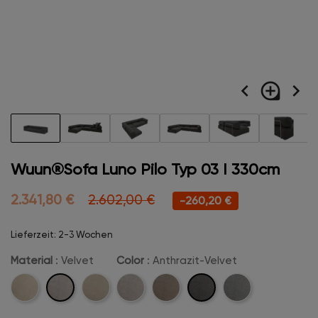
navigate_before
loupe
navigate_next
Wuun®Sofa Luno Pilo Typ 03 I 330cm
2.341,80 €
2.602,00 €
-260,20 €
Lieferzeit: 2-3 Wochen
Material
: Velvet
Color
: Anthrazit-Velvet
Velvet
Anthrazit-
Cord
Boucle
Beige-
Camel-
Hellgrau-
Velvet
Velvet
Velvet
Velvet