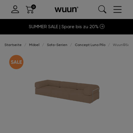
SUMMER SALE | Spare bis zu 20%
Startseite
Möbel
Sofa-Serien
Concept Luno Pilo
Wuun®Sofa L