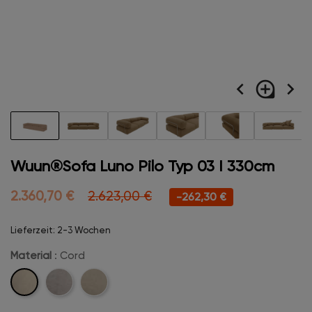
navigate_before
loupe
navigate_next
Wuun®Sofa Luno Pilo Typ 03 I 330cm
2.360,70 €
2.623,00 €
-262,30 €
Lieferzeit: 2-3 Wochen
Material
: Cord
Cord
Velvet
Boucle