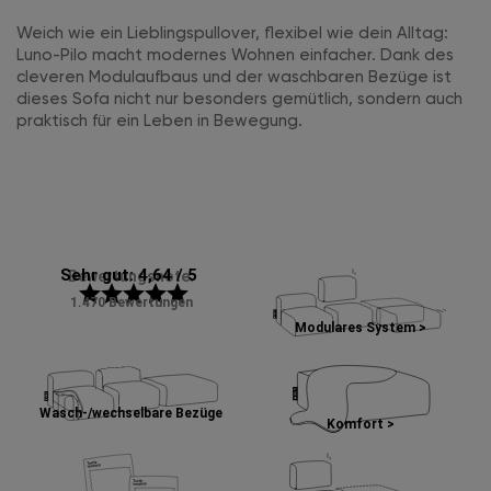
Weich wie ein Lieblingspullover, flexibel wie dein Alltag:
Luno-Pilo macht modernes Wohnen einfacher. Dank des
cleveren Modulaufbaus und der waschbaren Bezüge ist
dieses Sofa nicht nur besonders gemütlich, sondern auch
praktisch für ein Leben in Bewegung.
Sehr gut: 4,64 / 5
Bewertungsnote:
star
star
star
star
star
1.470 Bewertungen
Modulares System >
Wasch-/wechselbare Bezüge
Komfort >