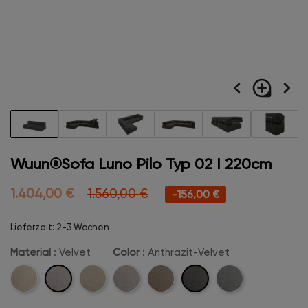
navigate_before
loupe
navigate_next
Wuun®Sofa Luno Pilo Typ 02 I 220cm
1.404,00 €
1.560,00 €
-156,00 €
Lieferzeit: 2-3 Wochen
Material
: Velvet
Color
: Anthrazit-Velvet
Velvet
Anthrazit-
Cord
Boucle
Beige-
Camel-
Hellgrau-
Velvet
Velvet
Velvet
Velvet