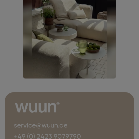
service@wuun.de
+49 (0) 2423 9079790