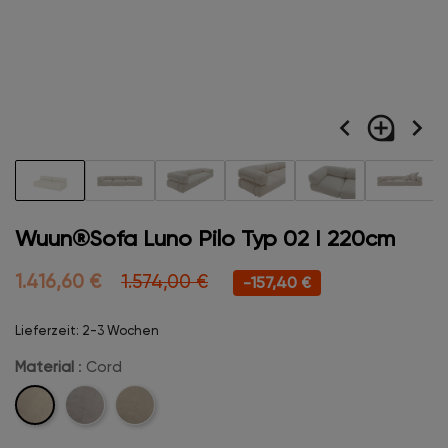
navigate_before
loupe
navigate_next
Wuun®Sofa Luno Pilo Typ 02 I 220cm
1.416,60 €
1.574,00 €
-157,40 €
Lieferzeit: 2-3 Wochen
Material
: Cord
Cord
Velvet
Boucle