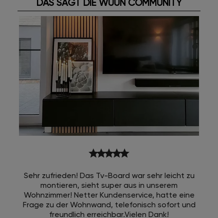
DAS SAGT DIE WUUN COMMUNITY
star
star
star
star
star
Sehr zufrieden! Das Tv-Board war sehr leicht zu
montieren, sieht super aus in unserem
Wohnzimmer! Netter Kundenservice, hatte eine
Frage zu der Wohnwand, telefonisch sofort und
freundlich erreichbar.Vielen Dank!