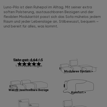
Luno-Pilo ist dein Ruhepol im Alltag. Mit seiner extra
soften Polsterung, austauschbaren Bezügen und der
flexiblen Modularität passt sich das Sofa mühelos jedem
Raum und jeder Lebenslage an. Stilbewusst, bequem –
und bereit für alles, was kommt.
Sehr gut: 4,64 / 5
Bewertungsnote:
star
star
star
star
star
1.470 Bewertungen
Modulares System >
Wasch-/wechselbare Bezüge
Komfort >