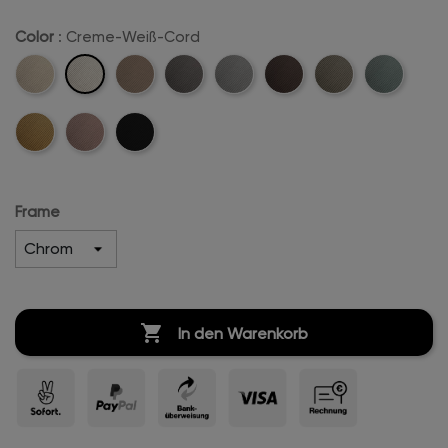
Color
: Creme-Weiß-Cord
Creme-
Beige-
Sand-
Anthrazit-
Hellgrau-
Dunkelbraun-
Khaki-
Mintgreen-
Weiß-
Cord
Cord
Cord
Cord
Cord
Cord
Cord
Cord
Mustard-
Rosa-
Schwarz-
Cord
Cord
Cord
Frame

In den Warenkorb