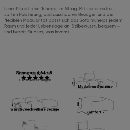
Luno-Pilo ist dein Ruhepol im Alltag. Mit seiner extra
soften Polsterung, austauschbaren Bezügen und der
flexiblen Modularität passt sich das Sofa mühelos jedem
Raum und jeder Lebenslage an. Stilbewusst, bequem –
und bereit für alles, was kommt.
Sehr gut: 4,64 / 5
Bewertungsnote:
star
star
star
star
star
1.470 Bewertungen
Modulares System >
Wasch-/wechselbare Bezüge
Komfort >