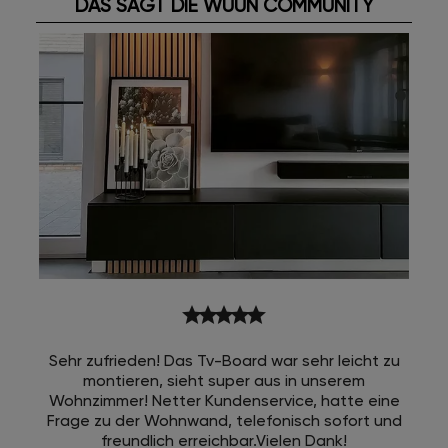
DAS SAGT DIE WUUN COMMUNITY
star
star
star
star
star
Sehr zufrieden! Das Tv-Board war sehr leicht zu
montieren, sieht super aus in unserem
Wohnzimmer! Netter Kundenservice, hatte eine
Frage zu der Wohnwand, telefonisch sofort und
freundlich erreichbar.Vielen Dank!