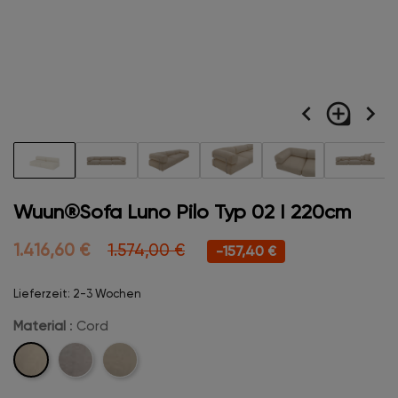
navigate_before
loupe
navigate_next
Wuun®Sofa Luno Pilo Typ 02 I 220cm
1.416,60 €
1.574,00 €
-157,40 €
Lieferzeit: 2-3 Wochen
Material
: Cord
Cord
Velvet
Boucle