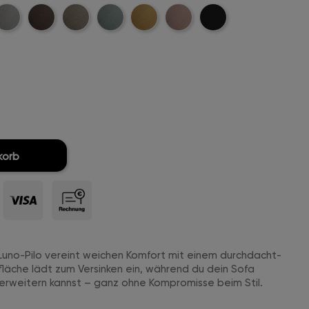
t-
ellgrau-
Dunkelbraun-
Khaki-
Mintgreen-
Mustard-
Rosa-
Schwarz-
ord
Cord
Cord
Cord
Cord
Cord
Cord
korb
. Luno-Pilo vereint weichen Komfort mit einem durchdacht-
läche lädt zum Versinken ein, während du dein Sofa
erweitern kannst – ganz ohne Kompromisse beim Stil.