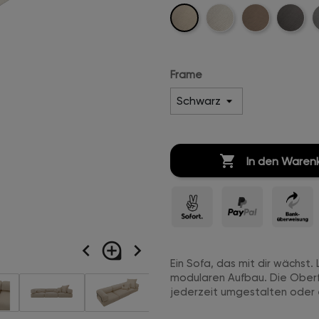
Beige-
Creme-
Sand-
Anthrazi
H
Cord
Weiß-
Cord
Cord
C
Cord
Frame

In den Waren
navigate_before
loupe
navigate_next
Ein Sofa, das mit dir wächst
modularen Aufbau. Die Oberf
jederzeit umgestalten oder 