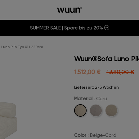
SUMMER SALE | Spare bis zu 20%
uno Pilo Typ 01 I 220cm
Wuun®Sofa Luno Pil
1.512,00 €
1.680,00 €
Lieferzeit: 2-3 Wochen
Material
: Cord
Cord
Velvet
Boucle
Color
: Beige-Cord