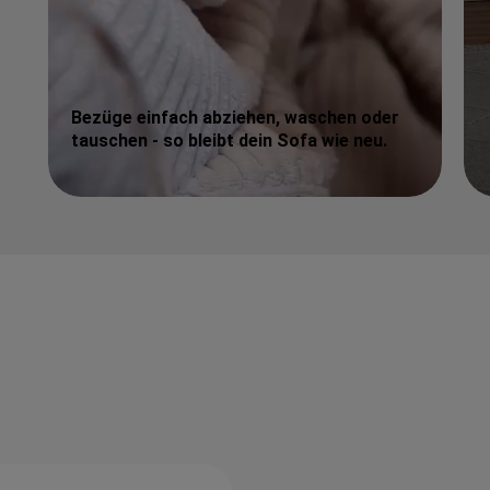
Bezüge einfach abziehen, waschen oder
tauschen - so bleibt dein Sofa wie neu.