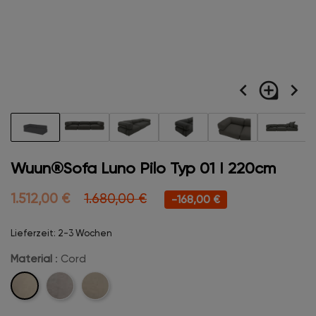
navigate_before
loupe
navigate_next
Wuun®Sofa Luno Pilo Typ 01 I 220cm
1.512,00 €
1.680,00 €
-168,00 €
Lieferzeit: 2-3 Wochen
Material
: Cord
Cord
Velvet
Boucle