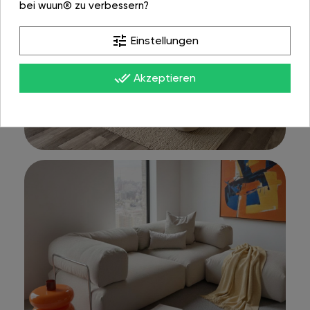
bei wuun® zu verbessern?
tune
Einstellungen
done_all
Akzeptieren