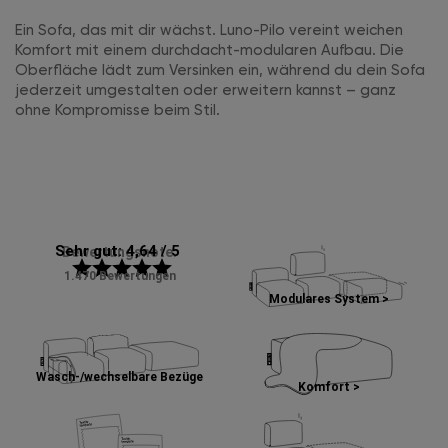
Ein Sofa, das mit dir wächst. Luno-Pilo vereint weichen
Komfort mit einem durchdacht-modularen Aufbau. Die
Oberfläche lädt zum Versinken ein, während du dein Sofa
jederzeit umgestalten oder erweitern kannst – ganz
ohne Kompromisse beim Stil.
Sehr gut: 4,64 / 5
Bewertungsnote:
star
star
star
star
star
1.470 Bewertungen
Modulares System >
Wasch-/wechselbare Bezüge
Komfort >