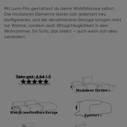
Mit Luno-Pilo gestaltest du deine Wohlfühloase selbst.
Die modularen Elemente lassen sich jederzeit neu
konfigurieren, und die abnehmbaren Bezüge bringen nicht
nur Wärme, sondern auch Alltagstauglichkeit in dein
Wohnzimmer. Ein Sofa, das bleibt – auch wenn sich alles
verändert.
Sehr gut: 4,64 / 5
Bewertungsnote:
star
star
star
star
star
1.470 Bewertungen
Modulares System >
Wasch-/wechselbare Bezüge
Komfort >