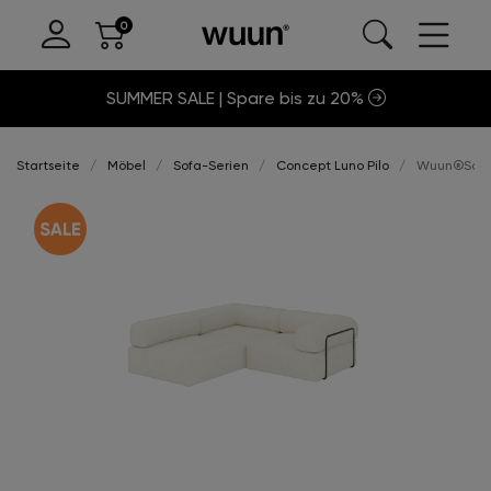
SUMMER SALE | Spare bis zu 20%
Startseite
Möbel
Sofa-Serien
Concept Luno Pilo
Wuun®Sofa L