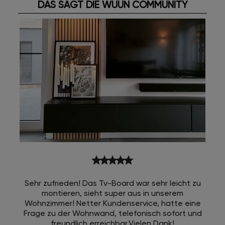
DAS SAGT DIE WUUN COMMUNITY
star
star
star
star
star
Sehr zufrieden! Das Tv-Board war sehr leicht zu
montieren, sieht super aus in unserem
Wohnzimmer! Netter Kundenservice, hatte eine
Frage zu der Wohnwand, telefonisch sofort und
freundlich erreichbar.Vielen Dank!