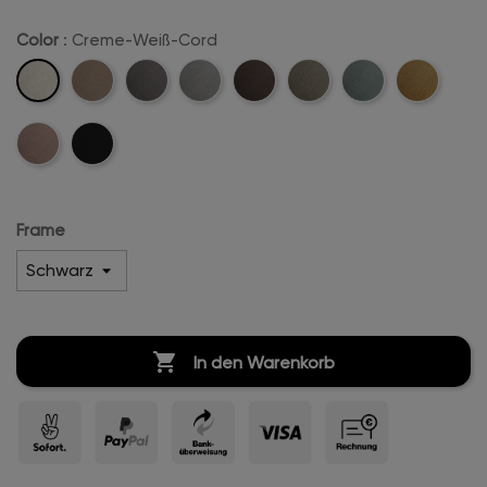
Color
: Creme-Weiß-Cord
Creme-
Sand-
Anthrazit-
Hellgrau-
Dunkelbraun-
Khaki-
Mintgreen-
Mustard-
Weiß-
Cord
Cord
Cord
Cord
Cord
Cord
Cord
Cord
Rosa-
Schwarz-
Cord
Cord
Frame

In den Warenkorb