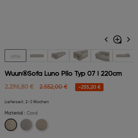
navigate_before
loupe
navigate_next
Wuun®Sofa Luno Pilo Typ 07 I 220cm
2.296,80 €
2.552,00 €
-255,20 €
Lieferzeit: 2-3 Wochen
Material
: Cord
Cord
Velvet
Boucle