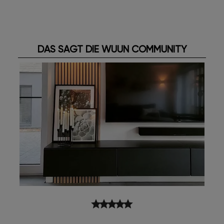
DAS SAGT DIE WUUN COMMUNITY
star
star
star
star
star