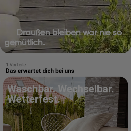
Draußen bleiben war nie so
gemütlich.
1 Vorteile
Das erwartet dich bei uns
Waschbar. Wechselbar.
Wetterfest.