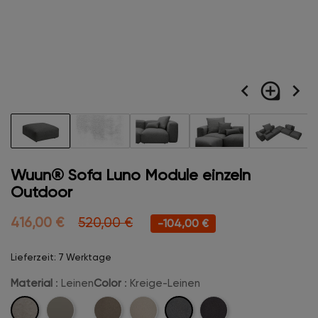
navigate_before
loupe
navigate_next
Wuun® Sofa Luno Module einzeln
Outdoor
416,00 €
520,00 €
-104,00 €
Lieferzeit: 7 Werktage
Material
: Leinen
Color
: Kreige-Leinen
Leinen
Kreige-
Marine-
Beige-
Creme-
Anthrazit-