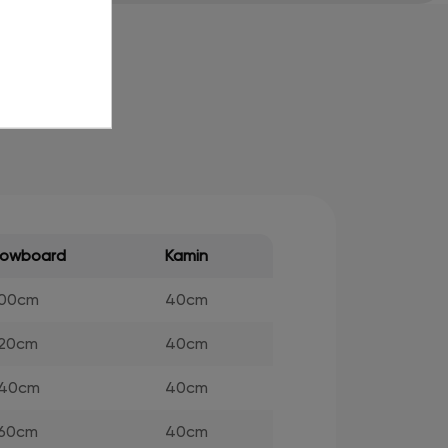
Lowboard
Kamin
100cm
40cm
120cm
40cm
140cm
40cm
160cm
40cm