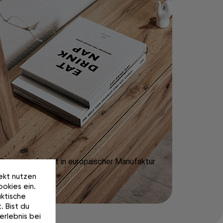
Präzise gefertigt in europäischer Manufaktur
rekt nutzen
okies ein.
ktische
. Bist du
erlebnis bei