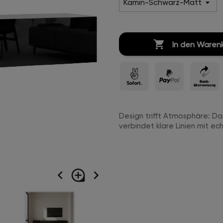

In den Waren
Design trifft Atmosphäre: D
verbindet klare Linien mit ec
navigate_before
loupe
navigate_next