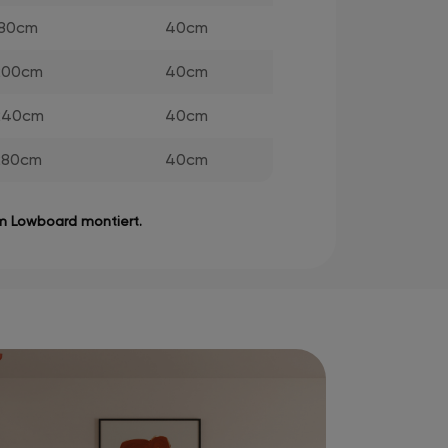
180cm
40cm
200cm
40cm
240cm
40cm
280cm
40cm
em Lowboard montiert.