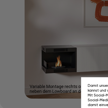
Damit unser
Variable Montage rechts oder links
kannst und 
neben dem Lowboard an der Wand.
Mit Social-
Social-Media
damit einve