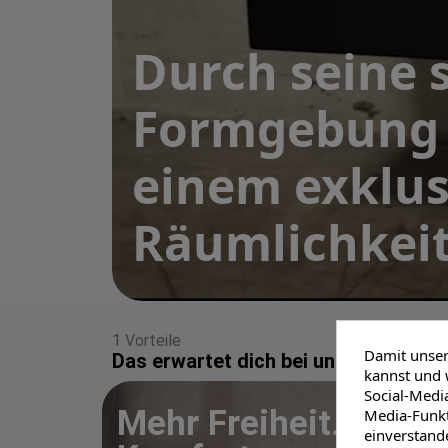
Durch seine 
Formgebung 
einem exklus
Räumlichkeit
1 Vorteile
Damit unser 
Das erwartet dich bei uns
kannst und 
Social-Media
Mehr Freiheit. Mehr
Media-Funkti
einverstand