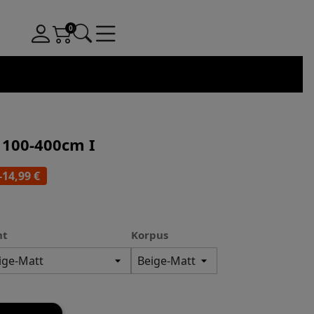
 100-400cm I
-14,99 €
nt
Korpus