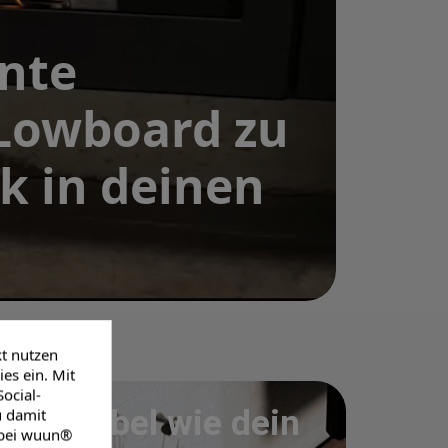
ante
Lowboard zu
k in deinen
kt nutzen
es ein. Mit
ocial-
So flexibel wie dein
u damit
 bei wuun®