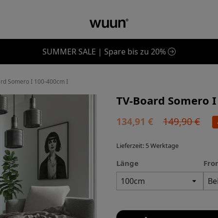
SUMMER SALE | Spare bis zu 20%
rd Somero I 100-400cm I
TV-Board Somero I
134,91 €
149,90 €
Lieferzeit: 5 Werktage
Länge
Fro