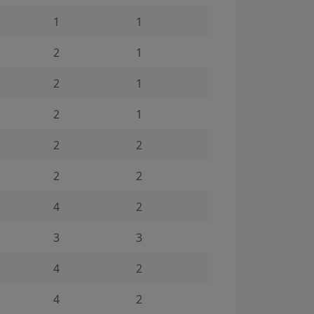
1
1
2
1
2
1
2
1
2
2
2
2
4
2
3
3
4
2
4
2