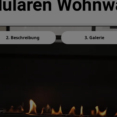
dularen Wohnw
2. Beschreibung
3. Galerie