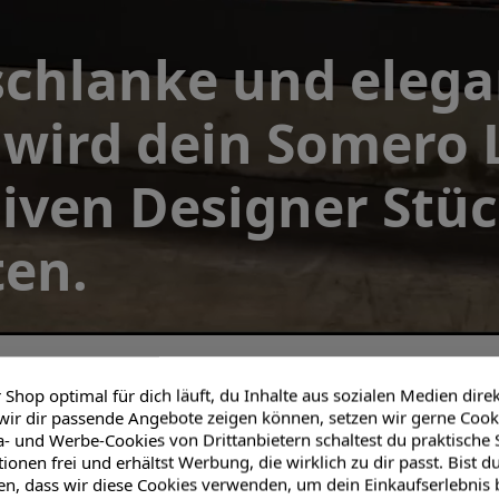
schlanke und eleg
wird dein Somero 
iven Designer Stüc
en.
Shop optimal für dich läuft, du Inhalte aus sozialen Medien dire
wir dir passende Angebote zeigen können, setzen wir gerne Cooki
- und Werbe-Cookies von Drittanbietern schaltest du praktische S
Rundum sorglos
onen frei und erhältst Werbung, die wirklich zu dir passt. Bist d
en, dass wir diese Cookies verwenden, um dein Einkaufserlebnis