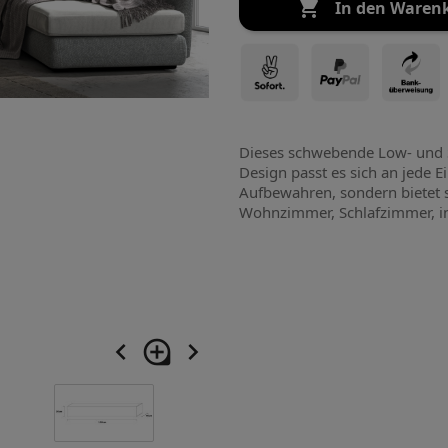

In den Waren
Dieses schwebende Low- und Si
Design passt es sich an jede E
Aufbewahren, sondern bietet s
Wohnzimmer, Schlafzimmer, in 
navigate_before
loupe
navigate_next