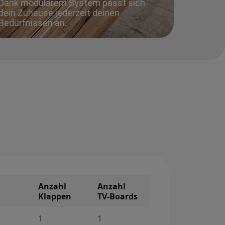
Dank modularem System passt sich
dein Zuhause jederzeit deinen
Bedürfnissen an.
Anzahl
Anzahl
Klappen
TV-Boards
1
1