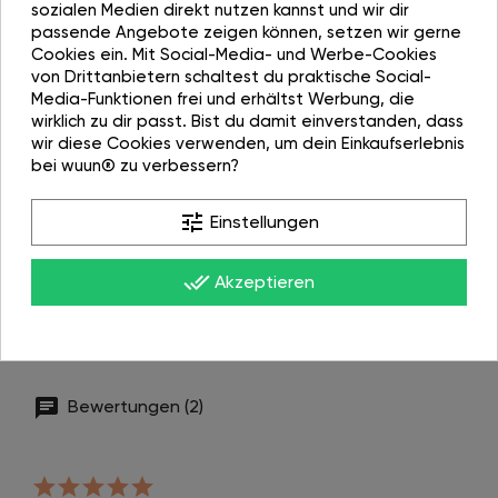
sozialen Medien direkt nutzen kannst und wir dir
passende Angebote zeigen können, setzen wir gerne
Cookies ein. Mit Social-Media- und Werbe-Cookies
von Drittanbietern schaltest du praktische Social-
Media-Funktionen frei und erhältst Werbung, die
wirklich zu dir passt. Bist du damit einverstanden, dass
wir diese Cookies verwenden, um dein Einkaufserlebnis
LIEFERUMFANG
bei wuun® zu verbessern?
tune
Box
Breite I Höhe
Einlegeböden
Einstellungen
I Tiefe
höhenverstellbar
done_all
Akzeptieren
60cm
30cm I 60cm
1
/Box 3
I 30cm
Bewertungen (2)