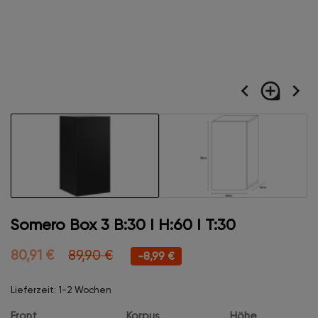
navigate_before
loupe
navigate_next
Somero Box 3 B:30 I H:60 I T:30
80,91 €
89,90 €
-8,99 €
Lieferzeit: 1-2 Wochen
Front
Korpus
Höhe