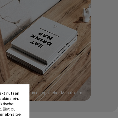
Präzise gefertigt in europäischer Manufaktur
rekt nutzen
okies ein.
ktische
. Bist du
erlebnis bei