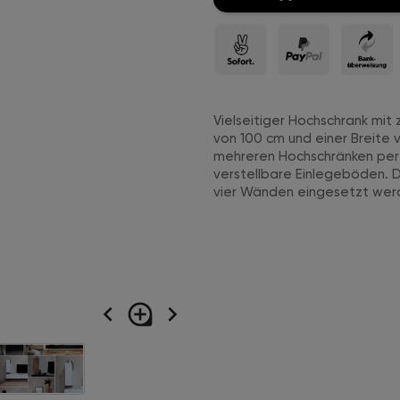
Vielseitiger Hochschrank mi
von 100 cm und einer Breite 
mehreren Hochschränken perfe
verstellbare Einlegeböden. D
vier Wänden eingesetzt wer
navigate_before
loupe
navigate_next