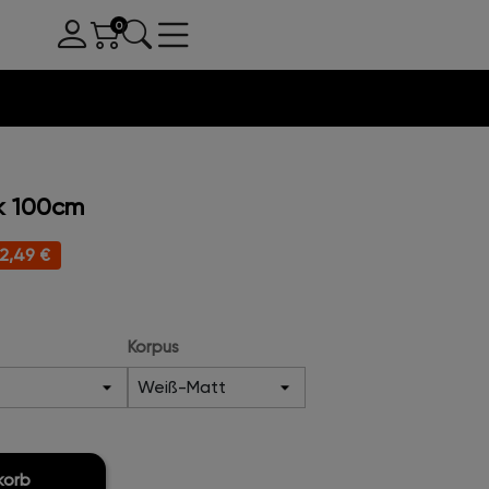
k 100cm
12,49 €
Korpus
korb