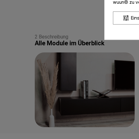
wuun® zu v
tune
Ein
2 Beschreibung
Alle Module im Überblick