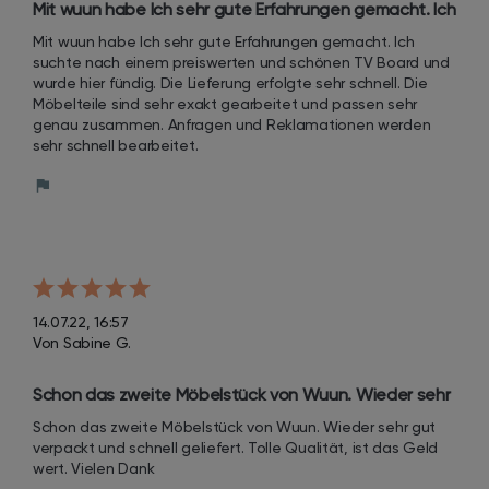
Mit wuun habe Ich sehr gute Erfahrungen gemacht. Ich 
suchte nach einem preiswerten und schönen TV 
Mit wuun habe Ich sehr gute Erfahrungen gemacht. Ich 
Board und wurde hier fündig. Die Lieferung erfolgte 
suchte nach einem preiswerten und schönen TV Board und 
sehr schnell. Die Möbelteile sind sehr exakt gearb
wurde hier fündig. Die Lieferung erfolgte sehr schnell. Die 
Möbelteile sind sehr exakt gearbeitet und passen sehr 
genau zusammen. Anfragen und Reklamationen werden 
sehr schnell bearbeitet.
14.07.22, 16:57
Von Sabine G.
Schon das zweite Möbelstück von Wuun. Wieder sehr 
gut verpackt und schnell geliefert. Tolle Qualität, ist 
Schon das zweite Möbelstück von Wuun. Wieder sehr gut 
das Geld wert.
verpackt und schnell geliefert. Tolle Qualität, ist das Geld 
wert. Vielen Dank