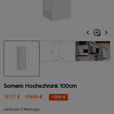
navigate_before
loupe
navigate_next
Somero Hochschrank 100cm
161,91 €
179,90 €
-17,99 €
Lieferzeit: 5 Werktage