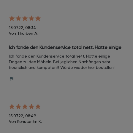
18.07.22, 08:34
Von Thorben A.
Ich fande den Kundenservice total nett. Hatte einige 
Fragen zu den Möbeln. Bei jeglichen Nachfragen sehr 
Ich fande den Kundenservice total nett. Hatte einige 
freundlich und kompetent!
Fragen zu den Möbeln. Bei jeglichen Nachfragen sehr 
freundlich und kompetent! Würde wieder hier bestellen!
15.07.22, 08:49
Von Konstantin K.