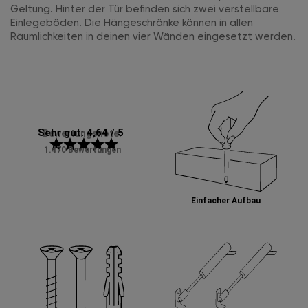
Geltung. Hinter der Tür befinden sich zwei verstellbare
Einlegeböden. Die Hängeschränke können in allen
Räumlichkeiten in deinen vier Wänden eingesetzt werden.
Sehr gut: 4,64 / 5
Bewertungsnote:
star
star
star
star
star
1.470 Bewertungen
Einfacher Aufbau