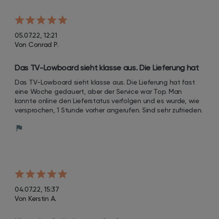
05.07.22, 12:21
Von Conrad P.
Das TV-Lowboard sieht klasse aus. Die Lieferung hat 
fast eine Woche gedauert, aber der Service war Top. 
Das TV-Lowboard sieht klasse aus. Die Lieferung hat fast 
Man konnte online den Lieferstatus verfolgen und es 
eine Woche gedauert, aber der Service war Top. Man 
wurde, wie versprochen, 1 Stunde vorher ange
konnte online den Lieferstatus verfolgen und es wurde, wie 
versprochen, 1 Stunde vorher angerufen. Sind sehr zufrieden.
04.07.22, 15:37
Von Kerstin A.