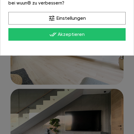
bei wuun® zu verbessern?
tune
Einstellungen
done_all
Akzeptieren