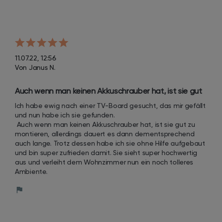
11.07.22, 12:56
Von Janus N.
Auch wenn man keinen Akkuschrauber hat, ist sie gut 
zu montieren, allerdings dauert es dann 
Ich habe ewig nach einer TV-Board gesucht, das mir gefällt 
dementsprechend auch lange. Trotz dessen habe ich 
und nun habe ich sie gefunden.

sie ohne Hilfe aufgebaut und bin super zufrieden 
 Auch wenn man keinen Akkuschrauber hat, ist sie gut zu 
montieren, allerdings dauert es dann dementsprechend 
damit.
auch lange. Trotz dessen habe ich sie ohne Hilfe aufgebaut 
und bin super zufrieden damit. Sie sieht super hochwertig 
aus und verleiht dem Wohnzimmer nun ein noch tolleres 
Ambiente.