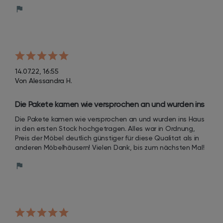
14.07.22, 16:55
Von Alessandra H.
Die Pakete kamen wie versprochen an und wurden ins 
Haus in den ersten Stock hochgetragen. Alles war in 
Die Pakete kamen wie versprochen an und wurden ins Haus 
Ordnung, Preis der Möbel deutlich günstiger für diese 
in den ersten Stock hochgetragen. Alles war in Ordnung, 
Qualitat als in anderen Möbelhäusern!
Preis der Möbel deutlich günstiger für diese Qualitat als in 
anderen Möbelhäusern! Vielen Dank, bis zum nächsten Mal!