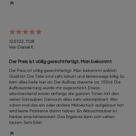
12.07.22, 11:28
Von Daniel K.
Der Preis ist völlig gerechtfertigt. Man bekommt 
wirklich Qualität. Die Teile sind sehr robust und 
Der Preis ist völlig gerechtfertigt. Man bekommt wirklich 
keineswegs billig. Es kam alles heile hier an. Der Aufbau 
Qualität. Die Teile sind sehr robust und keineswegs billig. Es 
dauerte ca. 1.5Std. Die Aufbauanleitung wur
kam alles heile hier an. Der Aufbau dauerte ca. 1.5Std. Die 
Aufbauanleitung wurde mir zugeschickt. Etwas 
abschreckend waren anfangs die ganzen Tüten mit den 
vielen Schrauben. Dennoch alles sehr unkompliziert. Wer 
schon mal das ein oder andere Möbelstück aufgebaut hat 
wird keine Probleme damit haben. Ein Akkuschrauber ist 
hierbei empfehlenswert. Das Ergebnis kann sich sehen 
lassen. Sehr Edel.