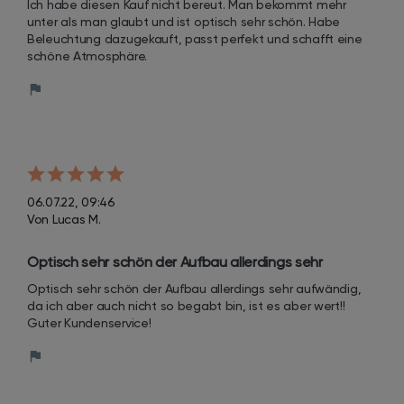
Ich habe diesen Kauf nicht bereut. Man bekommt mehr 
unter als man glaubt und ist optisch sehr schön. Habe 
Beleuchtung dazugekauft, passt perfekt und schafft eine 
schöne Atmosphäre.
06.07.22, 09:46
Von Lucas M.
Optisch sehr schön der Aufbau allerdings sehr 
aufwändig, da ich aber auch nicht so begabt bin, ist 
Optisch sehr schön der Aufbau allerdings sehr aufwändig, 
es aber wert!!
da ich aber auch nicht so begabt bin, ist es aber wert!! 
Guter Kundenservice!