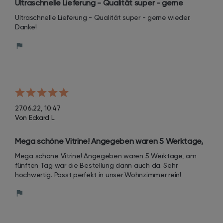
Ultraschnelle Lieferung - Qualität super - gerne 
wieder.
Ultraschnelle Lieferung - Qualität super - gerne wieder. 
Danke!
27.06.22, 10:47
Von Eckard L.
Mega schöne Vitrine! Angegeben waren 5 Werktage, 
am fünften Tag war die Bestellung dann auch da. 
Mega schöne Vitrine! Angegeben waren 5 Werktage, am 
Sehr hochwertig.
fünften Tag war die Bestellung dann auch da. Sehr 
hochwertig. Passt perfekt in unser Wohnzimmer rein!