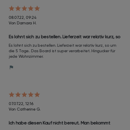
08.07.22, 09:24
Von Damara H.
Es lohnt sich zu bestellen. Lieferzeit war relativ kurz, so 
um die 5 Tage.. Das Board ist super verarbeitet.
Es lohnt sich zu bestellen. Lieferzeit war relativ kurz, so um 
die 5 Tage.. Das Board ist super verarbeitet. Hingucker für 
jede Wohnzimmer.
07.07.22, 12:16
Von Catherine G.
Ich habe diesen Kauf nicht bereut. Man bekommt 
mehr unter als man glaubt und ist optisch sehr schön.