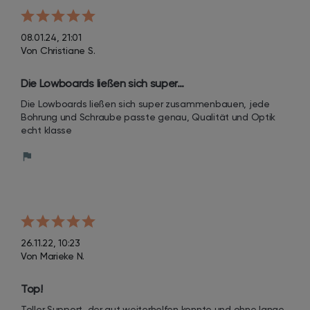
08.01.24, 21:01
Von Christiane S.
Die Lowboards ließen sich super…
Die Lowboards ließen sich super zusammenbauen, jede 
Bohrung und Schraube passte genau, Qualität und Optik 
echt klasse
26.11.22, 10:23
Von Marieke N.
Top!
Toller Support, der gut weiterhelfen konnte und ohne lange 