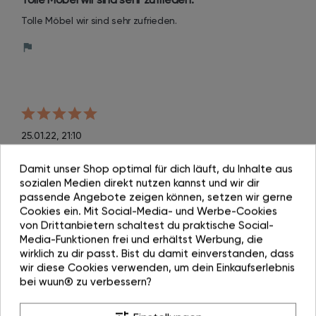
Tolle Möbel wir sind sehr zufrieden.
25.01.22, 21:10
Von Nalan G.
Damit unser Shop optimal für dich läuft, du Inhalte aus
Super Team
sozialen Medien direkt nutzen kannst und wir dir
passende Angebote zeigen können, setzen wir gerne
Super Team. Immer bemüht dem Kunden alles zurecht 
Cookies ein. Mit Social-Media- und Werbe-Cookies
zumachen. Die Vitrine ist wunderschön, hochwertige 
von Drittanbietern schaltest du praktische Social-
Verarbeitung.
Media-Funktionen frei und erhältst Werbung, die
wirklich zu dir passt. Bist du damit einverstanden, dass
wir diese Cookies verwenden, um dein Einkaufserlebnis
bei wuun® zu verbessern?