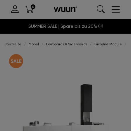
SUMMER SALE | Spare bis zu 20%
Startseite
Möbel
Lowboards & Sideboards
Einzelne Module
S