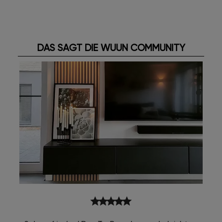
DAS SAGT DIE WUUN COMMUNITY
star
star
star
star
star