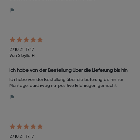
27.10.21, 17:17
Von Sibylle H.
Ich habe von der Bestellung über die Lieferung bis hin 
zur Montage, durchweg nur positive Erfahrugen 
Ich habe von der Bestellung über die Lieferung bis hin zur 
gemacht.
Montage, durchweg nur positive Erfahrugen gemacht.
27.10.21, 17:17