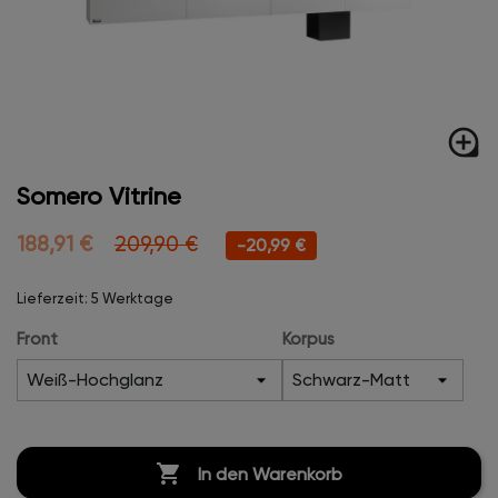
loupe
Somero Vitrine
188,91 €
209,90 €
-20,99 €
Lieferzeit: 5 Werktage
Front
Korpus

In den Warenkorb