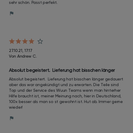
sehr schön. Passt perfekt.
27.10.21, 17:17
Von Andrew C.
Absolut begeistert.  Lieferung hat bisschen länger 
gedauert aber das war angekündigt und zu erwarten. 
Absolut begeistert.  Lieferung hat bisschen länger gedauert 
Die Teile sind Top und der Service des Wuun Teams 
aber das war angekündigt und zu erwarten. Die Teile sind 
wenn man hinterher Hilfe braucht ist, meiner Mei
Top und der Service des Wuun Teams wenn man hinterher 
Hilfe braucht ist, meiner Meinung nach, hier in Deutschland, 
100x besser als man so st gewohnt ist. Hut ab. Immer gerne 
wieder!