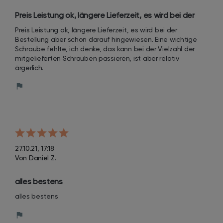
Preis Leistung ok, längere Lieferzeit, es wird bei der 
Bestellung aber schon darauf hingewiesen.
Preis Leistung ok, längere Lieferzeit, es wird bei der 
Bestellung aber schon darauf hingewiesen. Eine wichtige 
Schraube fehlte, ich denke, das kann bei der Vielzahl der 
mitgelieferten Schrauben passieren, ist aber relativ 
ärgerlich.
27.10.21, 17:18
Von Daniel Z.
alles bestens
alles bestens