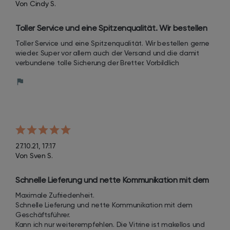
Von Cindy S.
Toller Service und eine Spitzenqualität. Wir bestellen 
gerne wieder. Super vor allem auch der Versand und 
Toller Service und eine Spitzenqualität. Wir bestellen gerne 
die damit verbundene tolle Sicherung der Bretter.
wieder. Super vor allem auch der Versand und die damit 
verbundene tolle Sicherung der Bretter. Vorbildlich
27.10.21, 17:17
Von Sven S.
Schnelle Lieferung und nette Kommunikation mit dem 
Geschäftsführer.
Maximale Zufriedenheit.

Schnelle Lieferung und nette Kommunikation mit dem 
Geschäftsführer. 

Kann ich nur weiterempfehlen. Die Vitrine ist makellos und 