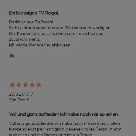
Erstklassiges TV Regal.
Erstklassiges TV Regal. 

Sieht einfach super aus und fühlt sich sehr wertig an. 

Der Kundenservice ist wirklich sehr freundlich und 
zuvorkommend. 

Ich würde hier wieder einkaufen.
27.10.21, 17:17
Von Esra Y.
Voll und ganz zufrieden ich habe noch nie so einen 
tollen Kundendienst per Instagram gesehen tolles 
Voll und ganz zufrieden ich habe noch nie so einen tollen 
Team macht weiter so und die Wohnwand ist ein 
Kundendienst per Instagram gesehen tolles Team macht 
Traum
weiter so und die Wohnwand ist ein Traum