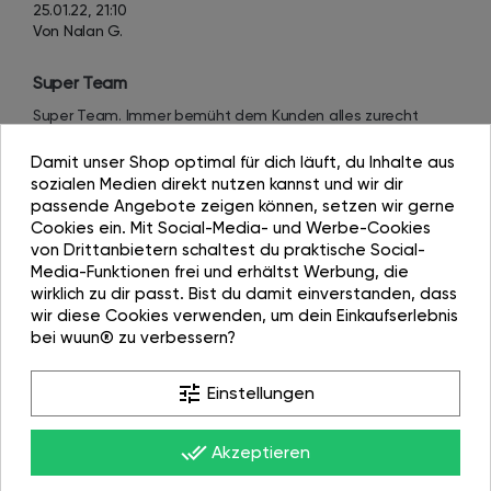
25.01.22, 21:10
Von Nalan G.
Super Team
Super Team. Immer bemüht dem Kunden alles zurecht 
zumachen. Die Vitrine ist wunderschön, hochwertige 
Verarbeitung.
Damit unser Shop optimal für dich läuft, du Inhalte aus
sozialen Medien direkt nutzen kannst und wir dir
passende Angebote zeigen können, setzen wir gerne
Cookies ein. Mit Social-Media- und Werbe-Cookies
von Drittanbietern schaltest du praktische Social-
Media-Funktionen frei und erhältst Werbung, die
wirklich zu dir passt. Bist du damit einverstanden, dass
wir diese Cookies verwenden, um dein Einkaufserlebnis
27.10.21, 17:18
bei wuun® zu verbessern?
Von Julia G.
tune
Einstellungen
Lieferung wurde einfach vor der Tür abgestellt, so das 
der Eingang versperrt worden ist.
Lieferung wurde einfach vor der Tür abgestellt, so das der 
done_all
Akzeptieren
Eingang versperrt worden ist. Ein Anruf vorher wäre bei so 
großen und teuren Sachen besser gewesen, hätte jeder 