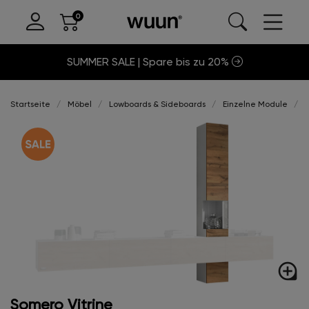
SUMMER SALE | Spare bis zu 20%
Startseite
Möbel
Lowboards & Sideboards
Einzelne Module
S
loupe
Somero Vitrine