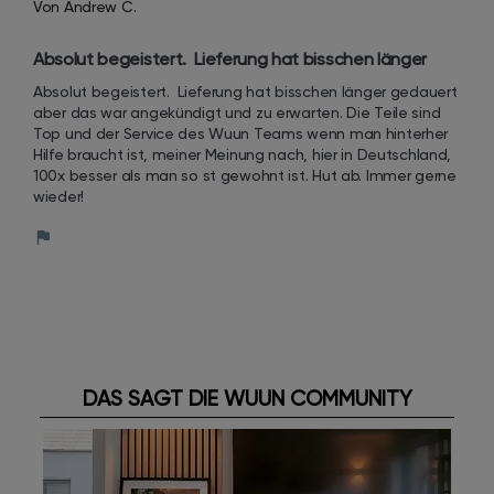
Von Andrew C.
Absolut begeistert.  Lieferung hat bisschen länger 
gedauert aber das war angekündigt und zu erwarten. 
Absolut begeistert.  Lieferung hat bisschen länger gedauert 
Die Teile sind Top und der Service des Wuun Teams 
aber das war angekündigt und zu erwarten. Die Teile sind 
wenn man hinterher Hilfe braucht ist, meiner Mei
Top und der Service des Wuun Teams wenn man hinterher 
Hilfe braucht ist, meiner Meinung nach, hier in Deutschland, 
100x besser als man so st gewohnt ist. Hut ab. Immer gerne 
wieder!
DAS SAGT DIE WUUN COMMUNITY