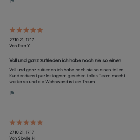
27.10.21, 17:17
Von Esra Y.
Voll und ganz zufrieden ich habe noch nie so einen 
tollen Kundendienst per Instagram gesehen tolles 
Voll und ganz zufrieden ich habe noch nie so einen tollen 
Team macht weiter so und die Wohnwand ist ein 
Kundendienst per Instagram gesehen tolles Team macht 
Traum
weiter so und die Wohnwand ist ein Traum
27.10.21, 17:17
Von Sibylle H.