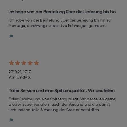
Ich habe von der Bestellung über die Lieferung bis hin 
zur Montage, durchweg nur positive Erfahrugen 
Ich habe von der Bestellung über die Lieferung bis hin zur 
gemacht.
Montage, durchweg nur positive Erfahrugen gemacht.
27.10.21, 17:17
Von Cindy S.
Toller Service und eine Spitzenqualität. Wir bestellen 
gerne wieder. Super vor allem auch der Versand und 
Toller Service und eine Spitzenqualität. Wir bestellen gerne 
die damit verbundene tolle Sicherung der Bretter.
wieder. Super vor allem auch der Versand und die damit 
verbundene tolle Sicherung der Bretter. Vorbildlich