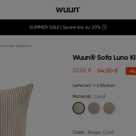
SUMMER SALE | Spare bis zu 20%
o Kissen 60x60cm
Wuun® Sofa Luno K
57,60 €
64,00 €
-6,
Lieferzeit: 1-2 Wochen
Material
: Cord
Cord
Velvet
Boucle
Color
: Beige-Cord