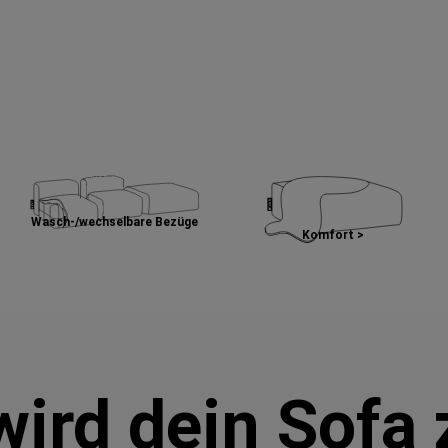
Wasch-/wechselbare Bezüge
Komfort >
wird dein Sofa