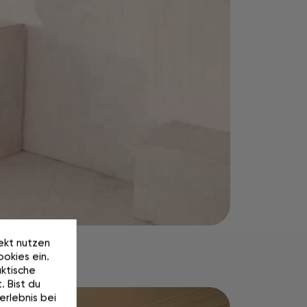
rekt nutzen
okies ein.
ktische
. Bist du
erlebnis bei