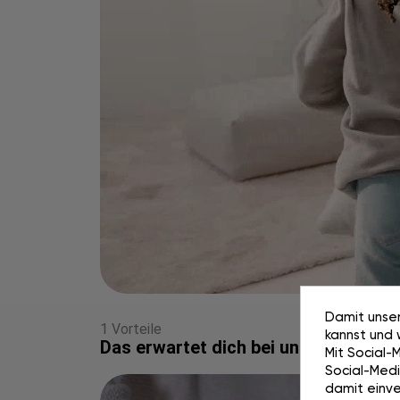
Damit unser
1 Vorteile
kannst und 
Das erwartet dich bei uns
Mit Social-
Social-Media
damit einve