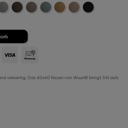
t-
ellgrau-
Dunkelbraun-
Khaki-
Mintgreen-
Mustard-
Rosa-
Schwarz-
ord
Cord
Cord
Cord
Cord
Cord
Cord
korb
und vielseitig. Das 60x60 Kissen von Wuun® bringt Stil aufs