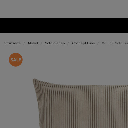
Startseite
Möbel
Sofa-Serien
Concept Luno
Wuun® Sofa Lun