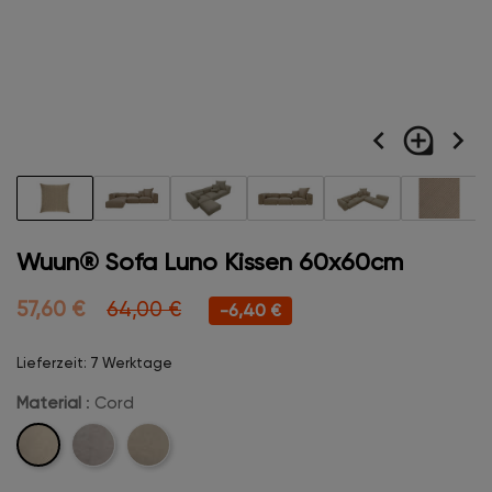
navigate_before
loupe
navigate_next
Wuun® Sofa Luno Kissen 60x60cm
57,60 €
64,00 €
-6,40 €
Lieferzeit: 7 Werktage
Material
: Cord
Cord
Velvet
Boucle