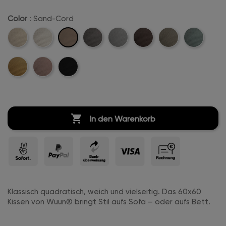
Color
: Sand-Cord
Sand-
Beige-
Creme-
Anthrazit-
Hellgrau-
Dunkelbraun-
Khaki-
Mintgreen-
Cord
Cord
Weiß-
Cord
Cord
Cord
Cord
Cord
Mustard-
Rosa-
Schwarz-
Cord
Cord
Cord
Cord

In den Warenkorb
Klassisch quadratisch, weich und vielseitig. Das 60x60
Kissen von Wuun® bringt Stil aufs Sofa – oder aufs Bett.