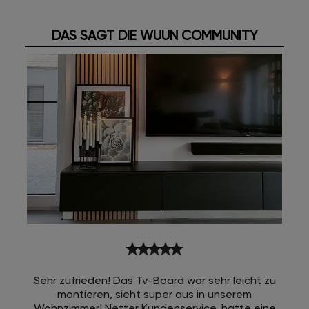
DAS SAGT DIE WUUN COMMUNITY
star
star
star
star
star
Sehr zufrieden! Das Tv-Board war sehr leicht zu
montieren, sieht super aus in unserem
Wohnzimmer! Netter Kundenservice, hatte eine