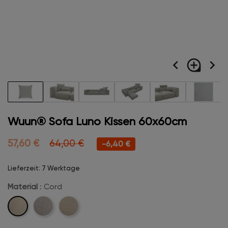
navigate_before
loupe
navigate_next
Wuun® Sofa Luno Kissen 60x60cm
57,60 €
64,00 €
-6,40 €
Lieferzeit: 7 Werktage
Material
: Cord
Cord
Velvet
Boucle