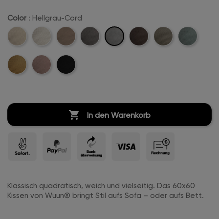
Color
: Hellgrau-Cord
Hellgrau-
Beige-
Creme-
Sand-
Anthrazit-
Dunkelbraun-
Khaki-
Mintgreen-
Cord
Cord
Weiß-
Cord
Cord
Cord
Cord
Cord
Mustard-
Rosa-
Schwarz-
Cord
Cord
Cord
Cord

In den Warenkorb
Klassisch quadratisch, weich und vielseitig. Das 60x60
Kissen von Wuun® bringt Stil aufs Sofa – oder aufs Bett.