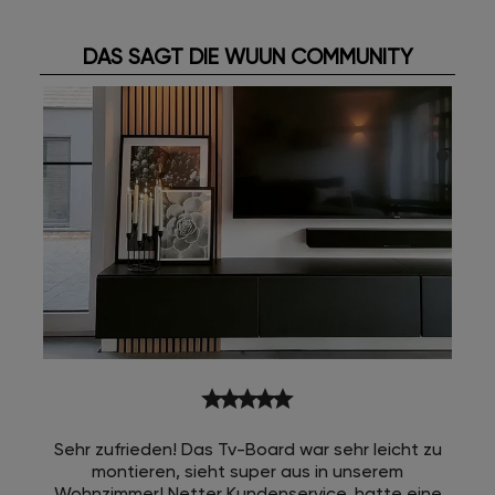
DAS SAGT DIE WUUN COMMUNITY
star
star
star
star
star
Sehr zufrieden! Das Tv-Board war sehr leicht zu
montieren, sieht super aus in unserem
Wohnzimmer! Netter Kundenservice, hatte eine