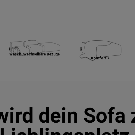
Wasch-/wechselbare Bezüge
Komfort >
wird dein Sofa