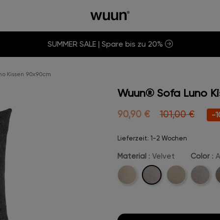
SUMMER SALE | Spare bis zu 20%
o Kissen 90x90cm
Wuun® Sofa Luno K
90,90 €
101,00 €
-1
Lieferzeit: 1-2 Wochen
Material
: Velvet
Color
: 
Velvet
Cord
Boucle
Beige-
C
Velvet
V