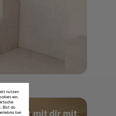
rekt nutzen
okies ein.
ktische
. Bist du
Wächst mit dir mit.
erlebnis bei