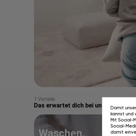
1 Vorteile
Das erwartet dich bei uns
Damit unser
kannst und 
Mit Social-
Social-Media
Waschen.
damit einve