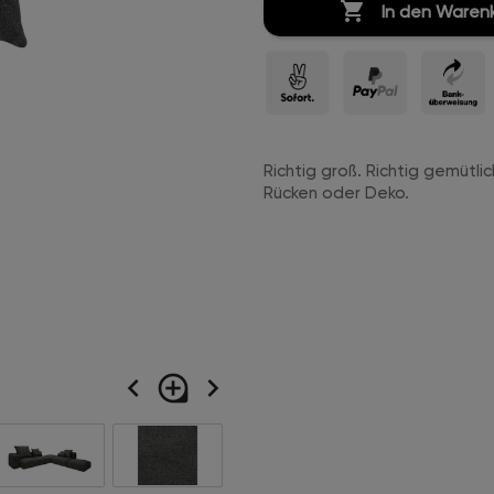

In den Waren
Richtig groß. Richtig gemütl
Rücken oder Deko.
navigate_before
loupe
navigate_next