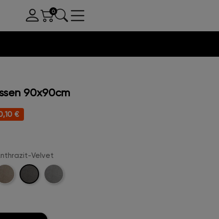
issen 90x90cm
0,10 €
Anthrazit-Velvet
Anthrazit-
amel-
Hellgrau-
Velvet
elvet
Velvet