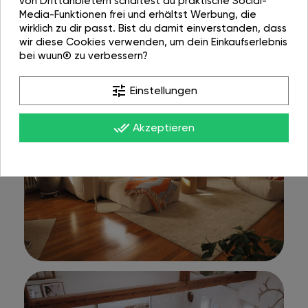
von Drittanbietern schaltest du praktische Social-
Media-Funktionen frei und erhältst Werbung, die
wirklich zu dir passt. Bist du damit einverstanden, dass
wir diese Cookies verwenden, um dein Einkaufserlebnis
bei wuun® zu verbessern?
tune
Einstellungen
done_all
Akzeptieren