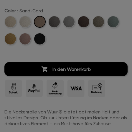
Color
: Sand-Cord
Sand-
Beige-
Creme-
Anthrazit-
Hellgrau-
Dunkelbraun-
Khaki-
Mintgreen-
Cord
Cord
Weiß-
Cord
Cord
Cord
Cord
Cord
Mustard-
Rosa-
Schwarz-
Cord
Cord
Cord
Cord

In den Warenkorb
Die Nackenrolle von Wuun® bietet optimalen Halt und
stilvolles Design. Ob zur Unterstützung im Nacken oder als
dekoratives Element – ein Must-have fürs Zuhause.