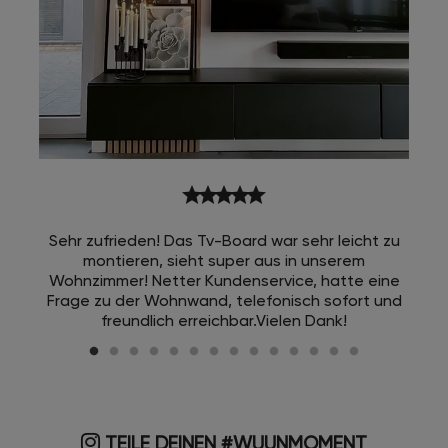
star
star
star
star
star
Sehr zufrieden! Das Tv-Board war sehr leicht zu
montieren, sieht super aus in unserem
Wohnzimmer! Netter Kundenservice, hatte eine
Frage zu der Wohnwand, telefonisch sofort und
freundlich erreichbar.Vielen Dank!
TEILE DEINEN #WUUNMOMENT