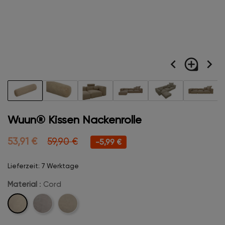
navigate_before
loupe
navigate_next
Wuun® Kissen Nackenrolle
53,91 €
59,90 €
-5,99 €
Lieferzeit: 7 Werktage
Material
: Cord
Cord
Velvet
Boucle