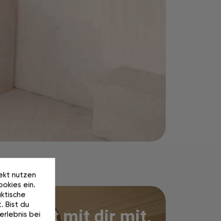
rekt nutzen
okies ein.
ktische
. Bist du
Wächst mit dir mit.
erlebnis bei