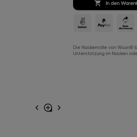

In den Waren
Die Nackenrolle von Wuun® bi
Unterstützung im Nacken oder
navigate_before
loupe
navigate_next