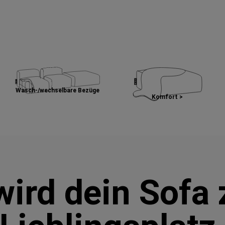
Wasch-/wechselbare Bezüge
Komfort >
wird dein Sofa