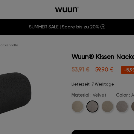
SUMMER SALE | Spare bis zu 20%
ackenrolle
Wuun® Kissen Nacke
53,91 €
59,90 €
-5,9
Lieferzeit: 7 Werktage
Material
: Velvet
Color
: 
Velvet
Cord
Boucle
Beige-
C
Velvet
V