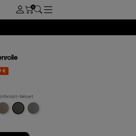
nrolle
9 €
Anthrazit-Velvet
Anthrazit-
amel-
Hellgrau-
Velvet
elvet
Velvet