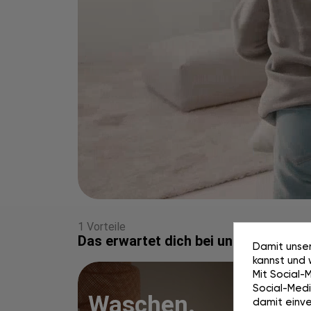
1 Vorteile
Das erwartet dich bei uns
Damit unser
kannst und 
Mit Social-
Social-Media
Waschen.
damit einve