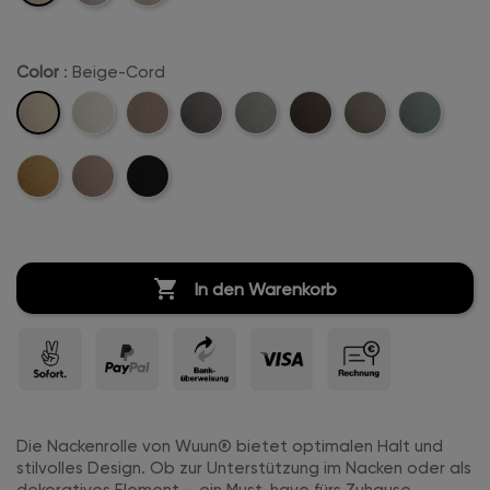
Color
: Beige-Cord
Beige-
Creme-
Sand-
Anthrazit-
Hellgrau-
Dunkelbraun-
Khaki-
Mintgreen-
Cord
Weiß-
Cord
Cord
Cord
Cord
Cord
Cord
Mustard-
Rosa-
Schwarz-
Cord
Cord
Cord
Cord

In den Warenkorb
Die Nackenrolle von Wuun® bietet optimalen Halt und
stilvolles Design. Ob zur Unterstützung im Nacken oder als