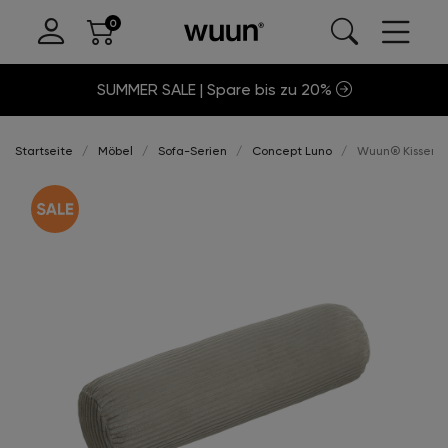
SUMMER SALE | Spare bis zu 20%
Startseite
Möbel
Sofa-Serien
Concept Luno
Wuun® Kissen N