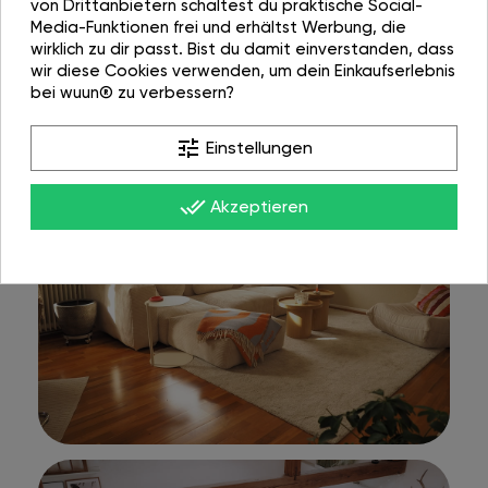
von Drittanbietern schaltest du praktische Social-
Media-Funktionen frei und erhältst Werbung, die
wirklich zu dir passt. Bist du damit einverstanden, dass
wir diese Cookies verwenden, um dein Einkaufserlebnis
bei wuun® zu verbessern?
tune
Einstellungen
done_all
Akzeptieren