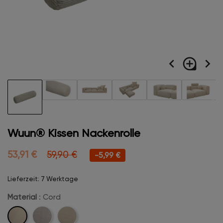
navigate_before
loupe
navigate_next
Wuun® Kissen Nackenrolle
53,91 €
59,90 €
-5,99 €
Lieferzeit: 7 Werktage
Material
: Cord
Cord
Velvet
Boucle