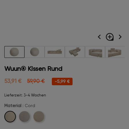
navigate_before
loupe
navigate_next
Wuun® Kissen Rund
53,91 €
59,90 €
-5,99 €
Lieferzeit: 3-4 Wochen
Material
: Cord
Cord
Velvet
Boucle