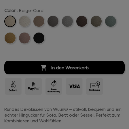
Color
: Beige-Cord
Beige-
Creme-
Sand-
Anthrazit-
Hellgrau-
Dunkelbraun-
Khaki-
Mintgreen-
Cord
Weiß-
Cord
Cord
Cord
Cord
Cord
Cord
Mustard-
Rosa-
Schwarz-
Cord
Cord
Cord
Cord

In den Warenkorb
Rundes Dekokissen von Wuun® – stilvoll, bequem und ein
echter Hingucker für Sofa, Bett oder Sessel. Perfekt zum
Kombinieren und Wohlfühlen.