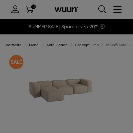
SUMMER SALE | Spare bis zu 20%
Startseite
Möbel
Sofa-Serien
Concept Luno
wuun® Sofa Luno