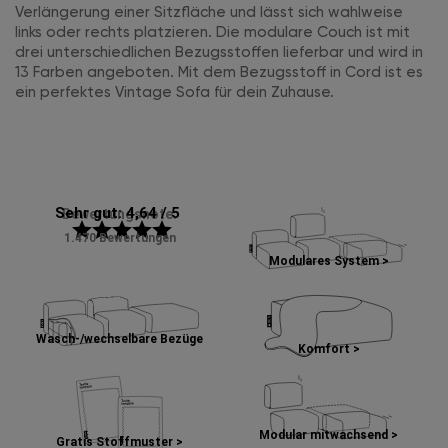
Verlängerung einer Sitzfläche und lässt sich wahlweise
links oder rechts platzieren. Die modulare Couch ist mit
drei unterschiedlichen Bezugsstoffen lieferbar und wird in
13 Farben angeboten. Mit dem Bezugsstoff in Cord ist es
ein perfektes Vintage Sofa für dein Zuhause.
Sehr gut: 4,64 / 5
Bewertungsnote:
star
star
star
star
star
1.470 Bewertungen
Modulares System >
Wasch-/wechselbare Bezüge
Komfort >
Modular mitwachsend >
Gratis Stoffmuster >