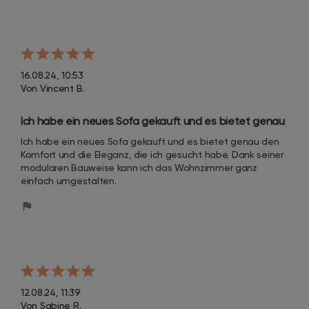
16.08.24, 10:53
Von Vincent B.
Ich habe ein neues Sofa gekauft und es bietet genau 
den Komfort und die Eleganz, die ich gesucht habe. 
Ich habe ein neues Sofa gekauft und es bietet genau den 
Dank seiner modularen Bauweise kann ich das 
Komfort und die Eleganz, die ich gesucht habe. Dank seiner 
Wohnzimmer ganz einfach umgestalten.
modularen Bauweise kann ich das Wohnzimmer ganz 
einfach umgestalten.
12.08.24, 11:39
Von Sabine R.