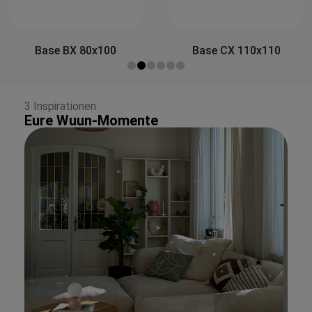
Side&Back A 
00
Base CX 110x110
3 Inspirationen
Eure Wuun-Momente