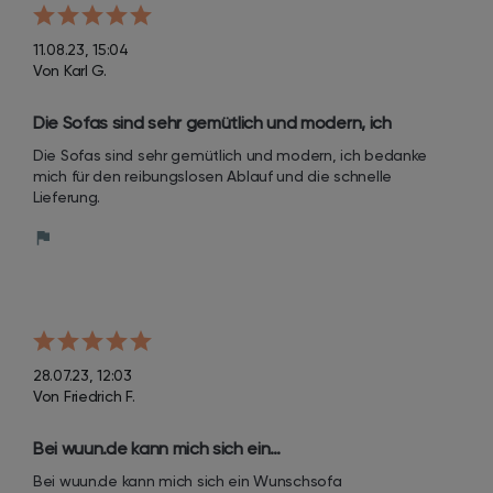
11.08.23, 15:04
Von Karl G.
Die Sofas sind sehr gemütlich und modern, ich 
bedanke mich für den reibungslosen Ablauf und die 
Die Sofas sind sehr gemütlich und modern, ich bedanke 
schnelle Lieferung.
mich für den reibungslosen Ablauf und die schnelle 
Lieferung.
28.07.23, 12:03
Von Friedrich F.
Bei wuun.de kann mich sich ein…
Bei wuun.de kann mich sich ein Wunschsofa 