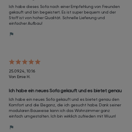
Ich habe dieses Sofa nach einer Empfehlung von Freunden 
gekauft und bin begeistert. Es ist super bequem und der 
Stoff ist von hoher Qualität. Schnelle Lieferung und 
einfacher Aufbau!
25.09.24, 10:16
Von Ernie H.
Ich habe ein neues Sofa gekauft und es bietet genau 
den Komfort und die Eleganz, die ich gesucht habe. 
Ich habe ein neues Sofa gekauft und es bietet genau den 
Dank seiner modularen Bauweise kann ich das 
Komfort und die Eleganz, die ich gesucht habe. Dank seiner 
Wohnzimmer ganz einfach umgestalten. Ich bin 
modularen Bauweise kann ich das Wohnzimmer ganz 
einfach umgestalten. Ich bin wirklich zufrieden mit Wuun!
wirklich