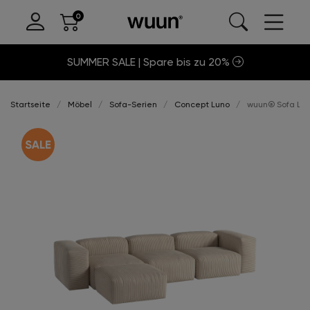
SUMMER SALE | Spare bis zu 20%
Startseite
Möbel
Sofa-Serien
Concept Luno
wuun® Sofa Luno