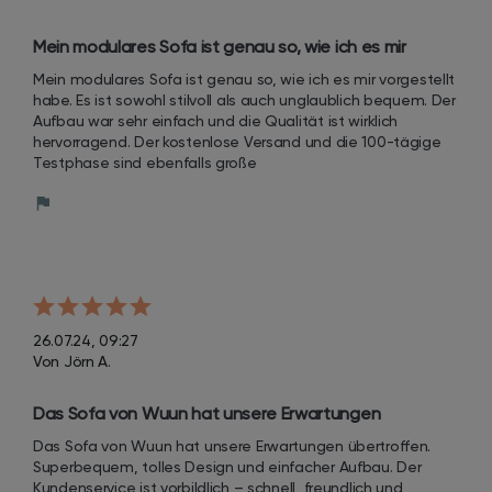
Mein modulares Sofa ist genau so, wie ich es mir 
vorgestellt habe. Es ist sowohl stilvoll als auch 
Mein modulares Sofa ist genau so, wie ich es mir vorgestellt 
unglaublich bequem. Der Aufbau war sehr einfach und 
habe. Es ist sowohl stilvoll als auch unglaublich bequem. Der 
die Qualität ist wirklich hervorragend.
Aufbau war sehr einfach und die Qualität ist wirklich 
hervorragend. Der kostenlose Versand und die 100-tägige 
Testphase sind ebenfalls große
26.07.24, 09:27
Von Jörn A.
Das Sofa von Wuun hat unsere Erwartungen 
übertroffen. Superbequem, tolles Design und 
Das Sofa von Wuun hat unsere Erwartungen übertroffen. 
einfacher Aufbau.
Superbequem, tolles Design und einfacher Aufbau. Der 
Kundenservice ist vorbildlich – schnell, freundlich und 