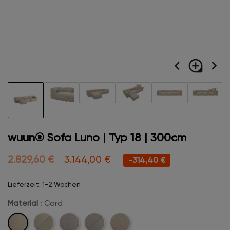
navigate_before
loupe
navigate_next
wuun® Sofa Luno | Typ 18 | 300cm
2.829,60 €
3.144,00 €
-314,40 €
Lieferzeit: 1-2 Wochen
Material
: Cord
Cord
Cord-
Velvet
Velvet-
Boucle