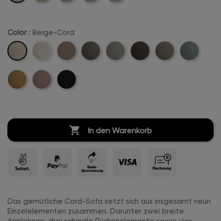
Stitch
Stitch
Color
: Beige-Cord
Beige-
Creme-
Sand-
Anthrazit-
Hellgrau-
Dunkelbraun-
Khaki-
Mintgreen-
Cord
Weiß-
Cord
Cord
Cord
Cord
Cord
Cord
Mustard-
Rosa-
Schwarz-
Cord
Cord
Cord
Cord

In den Warenkorb
Das gemütliche Cord-Sofa setzt sich aus insgesamt neun
Einzelelementen zusammen. Darunter zwei breite