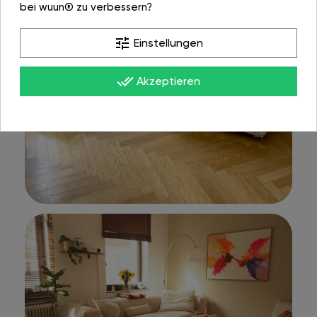
bei wuun® zu verbessern?
tune
Einstellungen
done_all
Akzeptieren