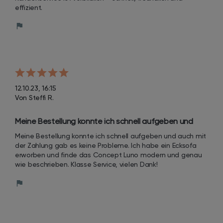
effizient.
12.10.23, 16:15
Von Steffi R.
Meine Bestellung konnte ich schnell aufgeben und 
auch mit der Zahlung gab es keine Probleme. Ich habe 
Meine Bestellung konnte ich schnell aufgeben und auch mit 
ein Ecksofa erworben und finde das Concept Luno 
der Zahlung gab es keine Probleme. Ich habe ein Ecksofa 
modern und genau wie beschrieben.
erworben und finde das Concept Luno modern und genau 
wie beschrieben. Klasse Service, vielen Dank!