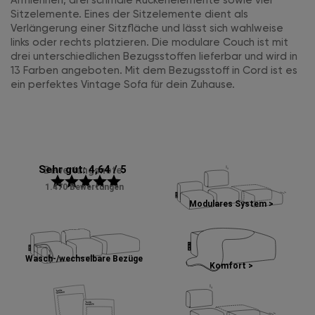
Armlehnen, drei schmale Rückenelemente sowie vier
Sitzelemente. Eines der Sitzelemente dient als
Verlängerung einer Sitzfläche und lässt sich wahlweise
links oder rechts platzieren. Die modulare Couch ist mit
drei unterschiedlichen Bezugsstoffen lieferbar und wird in
13 Farben angeboten. Mit dem Bezugsstoff in Cord ist es
ein perfektes Vintage Sofa für dein Zuhause.
Sehr gut: 4,64 / 5
Bewertungsnote:
star
star
star
star
star
1.470 Bewertungen
Modulares System >
Wasch-/wechselbare Bezüge
Komfort >