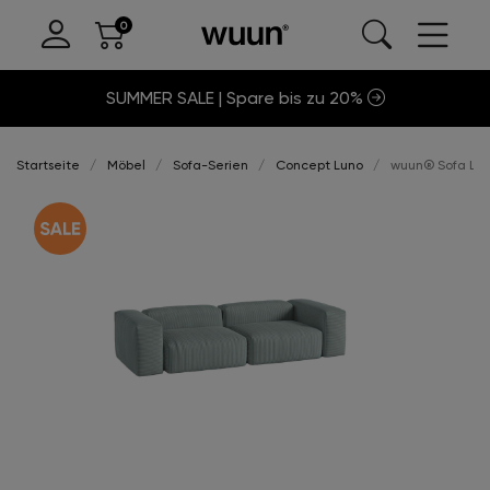
SUMMER SALE | Spare bis zu 20%
Startseite
Möbel
Sofa-Serien
Concept Luno
wuun® Sofa Luno