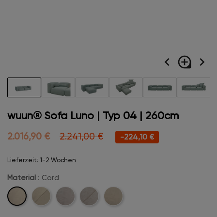
navigate_before
loupe
navigate_next
wuun® Sofa Luno | Typ 04 | 260cm
2.016,90 €
2.241,00 €
-224,10 €
Lieferzeit: 1-2 Wochen
Material
: Cord
Cord
Cord-
Velvet
Velvet-
Boucle
Stitch
Stitch