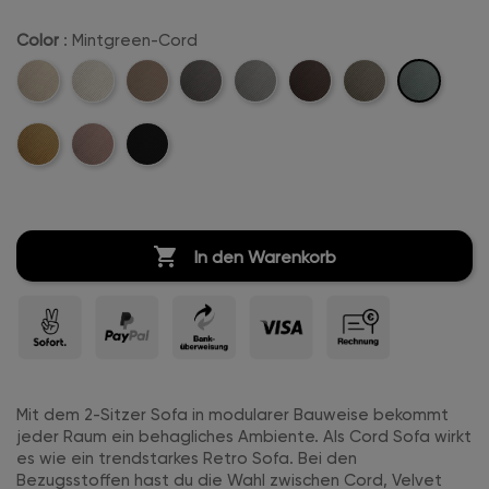
Color
: Mintgreen-Cord
Mintgreen-
Beige-
Creme-
Sand-
Anthrazit-
Hellgrau-
Dunkelbraun-
Khaki-
Cord
Cord
Weiß-
Cord
Cord
Cord
Cord
Cord
Mustard-
Rosa-
Schwarz-
Cord
Cord
Cord
Cord

In den Warenkorb
Mit dem 2-Sitzer Sofa in modularer Bauweise bekommt
jeder Raum ein behagliches Ambiente. Als Cord Sofa wirkt
es wie ein trendstarkes Retro Sofa. Bei den
Bezugsstoffen hast du die Wahl zwischen Cord, Velvet