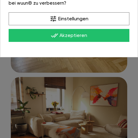
bei wuun® zu verbessern?
tune
Einstellungen
done_all
Akzeptieren