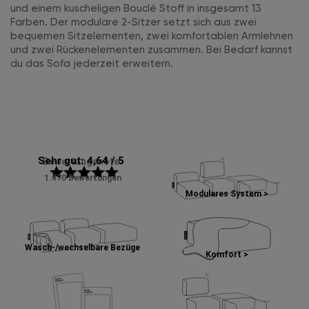
und einem kuscheligen Bouclé Stoff in insgesamt 13
Farben. Der modulare 2-Sitzer setzt sich aus zwei
bequemen Sitzelementen, zwei komfortablen Armlehnen
und zwei Rückenelementen zusammen. Bei Bedarf kannst
du das Sofa jederzeit erweitern.
Sehr gut: 4,64 / 5
Bewertungsnote:
star
star
star
star
star
1.470 Bewertungen
Modulares System >
Wasch-/wechselbare Bezüge
Komfort >