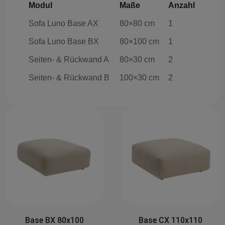
Modul
Maße
Anzahl
Sofa Luno Base AX
80×80 cm
1
Sofa Luno Base BX
80×100 cm
1
Seiten- & Rückwand A
80×30 cm
2
Seiten- & Rückwand B
100×30 cm
2
Side&Back A 80x30
Base CX 110x110