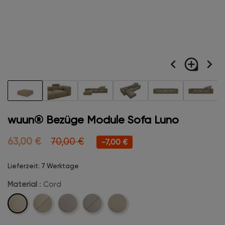
navigate_before
loupe
navigate_next
wuun® Bezüge Module Sofa Luno
63,00 €
70,00 €
-7,00 €
Lieferzeit: 7 Werktage
Material
: Cord
Cord
Cord-
Velvet
Velvet-
Boucle
Stitch
Stitch