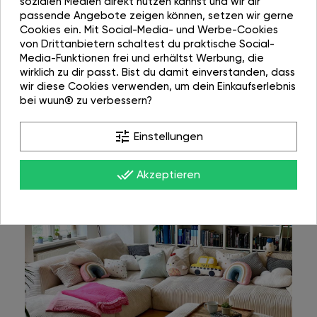
sozialen Medien direkt nutzen kannst und wir dir
passende Angebote zeigen können, setzen wir gerne
Cookies ein. Mit Social-Media- und Werbe-Cookies
von Drittanbietern schaltest du praktische Social-
Media-Funktionen frei und erhältst Werbung, die
wirklich zu dir passt. Bist du damit einverstanden, dass
wir diese Cookies verwenden, um dein Einkaufserlebnis
bei wuun® zu verbessern?
tune
Einstellungen
done_all
Akzeptieren