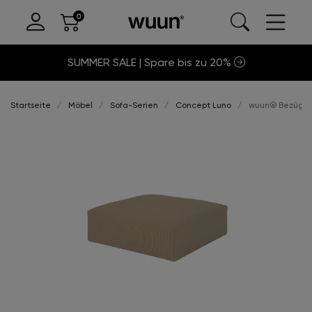
SUMMER SALE | Spare bis zu 20%
Startseite
Möbel
Sofa-Serien
Concept Luno
wuun® Bezüge 