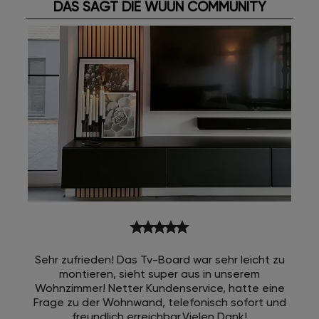
DAS SAGT DIE WUUN COMMUNITY
star
star
star
star
star
Sehr zufrieden! Das Tv-Board war sehr leicht zu
montieren, sieht super aus in unserem
Wohnzimmer! Netter Kundenservice, hatte eine
Frage zu der Wohnwand, telefonisch sofort und
freundlich erreichbar.Vielen Dank!