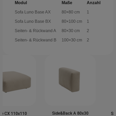
Modul
Maße
Anzahl
Sofa Luno Base AX
80×80 cm
1
Sofa Luno Base BX
80×100 cm
1
Seiten- & Rückwand A
80×30 cm
2
Seiten- & Rückwand B
100×30 cm
2
Side&Back A 80x30
Side&Back B 100x30