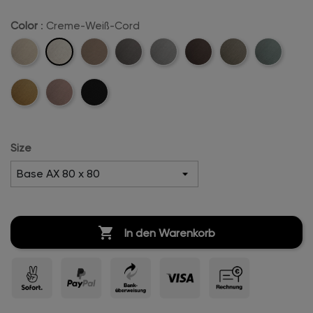
Color
: Creme-Weiß-Cord
Creme-
Beige-
Sand-
Anthrazit-
Hellgrau-
Dunkelbraun-
Khaki-
Mintgreen-
Weiß-
Cord
Cord
Cord
Cord
Cord
Cord
Cord
Cord
Mustard-
Rosa-
Schwarz-
Cord
Cord
Cord
Size

In den Warenkorb