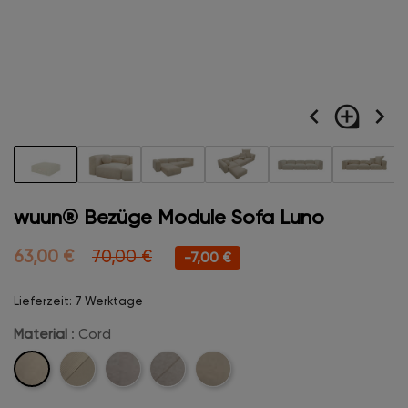
navigate_before
loupe
navigate_next
wuun® Bezüge Module Sofa Luno
63,00 €
70,00 €
-7,00 €
Lieferzeit: 7 Werktage
Material
: Cord
Cord
Cord-
Velvet
Velvet-
Boucle
Stitch
Stitch