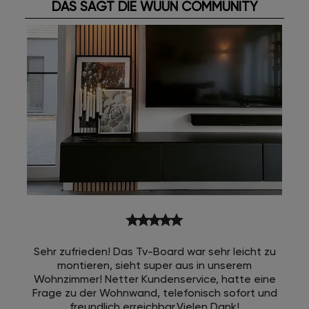
DAS SAGT DIE WUUN COMMUNITY
star
star
star
star
star
Sehr zufrieden! Das Tv-Board war sehr leicht zu
montieren, sieht super aus in unserem
Wohnzimmer! Netter Kundenservice, hatte eine
Frage zu der Wohnwand, telefonisch sofort und
freundlich erreichbar.Vielen Dank!