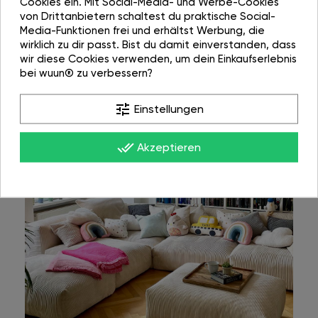
Cookies ein. Mit Social-Media- und Werbe-Cookies
von Drittanbietern schaltest du praktische Social-
Media-Funktionen frei und erhältst Werbung, die
wirklich zu dir passt. Bist du damit einverstanden, dass
wir diese Cookies verwenden, um dein Einkaufserlebnis
bei wuun® zu verbessern?
tune
Einstellungen
done_all
Akzeptieren