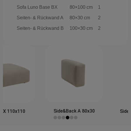
Sofa Luno Base BX
80×100 cm
1
Seiten- & Rückwand A
80×30 cm
2
Seiten- & Rückwand B
100×30 cm
2
Side&Back A 80x30
Side&Back B 100x30