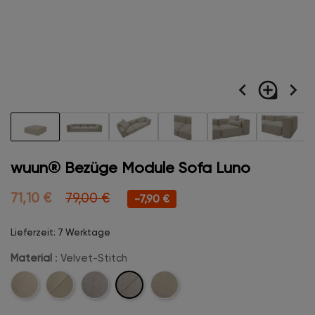
navigate_before
loupe
navigate_next
wuun® Bezüge Module Sofa Luno
71,10 €
79,00 €
-7,90 €
Lieferzeit: 7 Werktage
Material
: Velvet-Stitch
Velvet-
Cord
Cord-
Velvet
Boucle
Stitch
Stitch