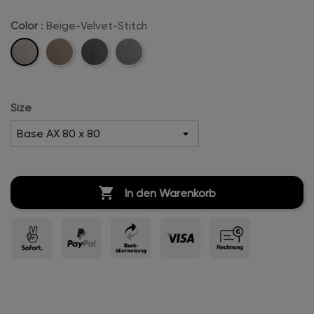
Color
: Beige-Velvet-Stitch
Beige-
Camel-
Anthrazit-
Hellgrau-
Velvet-
Velvet-
Velvet-
Velvet-
Stitch
Stitch
Stitch
Stitch
Size

In den Warenkorb