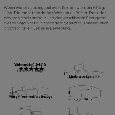
Weich wie ein Lieblingspullover, flexibel wie dein Alltag:
Luno-Pilo macht modernes Wohnen einfacher. Dank des
cleveren Modulaufbaus und der waschbaren Bezüge ist
dieses Sofa nicht nur besonders gemütlich, sondern auch
praktisch für ein Leben in Bewegung.
Sehr gut: 4,64 / 5
Bewertungsnote:
star
star
star
star
star
1.470 Bewertungen
Modulares System >
Wasch-/wechselbare Bezüge
Komfort >