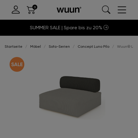
SUMMER SALE | Spare bis zu 20%
Startseite
Möbel
Sofa-Serien
Concept Luno Pilo
Wuun® Luno