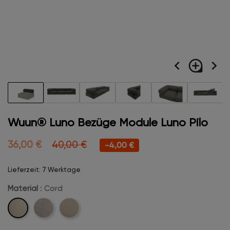
navigate_before
loupe
navigate_next
Wuun® Luno Bezüge Module Luno Pilo
36,00 €
40,00 €
-4,00 €
Lieferzeit: 7 Werktage
Material
: Cord
Cord
Velvet
Boucle