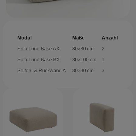
Modul
Maße
Anzahl
Sofa Luno Base AX
80×80 cm
2
Sofa Luno Base BX
80×100 cm
1
Seiten- & Rückwand A
80×30 cm
3