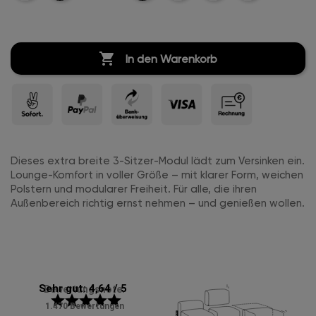
Marine-
Marine-
Marine-
Leder
Leder
Leder
Leder

In den Warenkorb
Dieses extra breite 3-Sitzer-Modul lädt zum Versinken ein.
Lounge-Komfort in voller Größe – mit klarer Form, weichen
Polstern und modularer Freiheit. Für alle, die ihren
Außenbereich richtig ernst nehmen – und genießen wollen.
Sehr gut: 4,64 / 5
Bewertungsnote:
star
star
star
star
star
1.470 Bewertungen