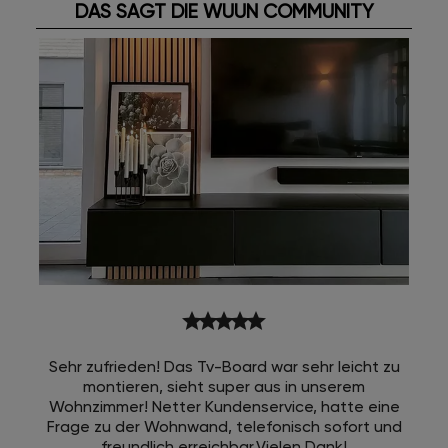
DAS SAGT DIE WUUN COMMUNITY
star
star
star
star
star
Sehr zufrieden! Das Tv-Board war sehr leicht zu
montieren, sieht super aus in unserem
Wohnzimmer! Netter Kundenservice, hatte eine
Frage zu der Wohnwand, telefonisch sofort und
freundlich erreichbar.Vielen Dank!