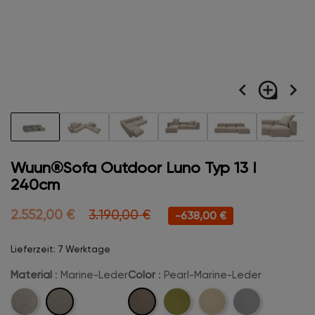
navigate_before
loupe
navigate_next
Wuun®Sofa Outdoor Luno Typ 13 I
240cm
2.552,00 €
3.190,00 €
-638,00 €
Lieferzeit: 7 Werktage
Material
: Marine-Leder
Color
: Pearl-Marine-Leder
Marine-
Pearl-
Leinen
Lima-
Creme-
Cement-
Leder
Marine-