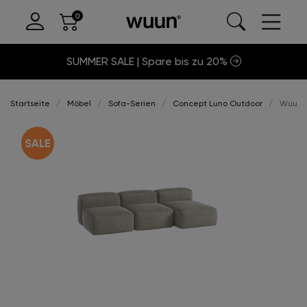
SUMMER SALE | Spare bis zu 20%
Startseite
Möbel
Sofa-Serien
Concept Luno Outdoor
Wuun®S